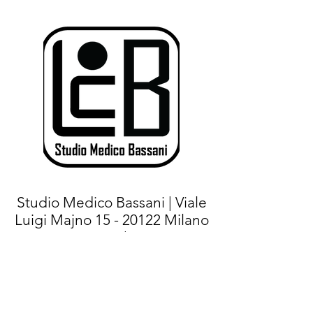
Studio Medico Bassani | Viale
Luigi Majno
15 - 20122
Milano
(MI) |
Tel.+
39 02 76021267
- Cell:
+39
375 7144471
|
E-mail:
info@studiomedicobassani.it
|