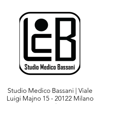
Studio Medico Bassani | Viale
Luigi Majno
15 - 20122
Milano
(MI) |
Tel.+
39 02 76021267
- Cell:
+39
375 7144471
|
E-mail:
info@studiomedicobassani.it
|