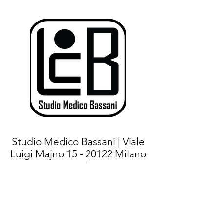
Studio Medico Bassani | Viale
Luigi Majno
15 - 20122
Milano
(MI) |
Tel.+
39 02 76021267
- Cell:
+39
375 7144471
|
E-mail:
info@studiomedicobassani.it
|