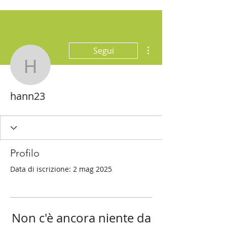
Altre azioni
Segui
hann23
hann23
Profilo
Data di iscrizione: 2 mag 2025
Non c'è ancora niente da