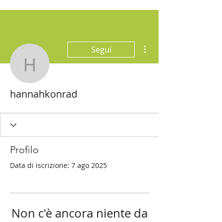
Altre azioni
Segui
hannahkonrad
hannahkonrad
Profilo
Data di iscrizione: 7 ago 2025
Non c'è ancora niente da