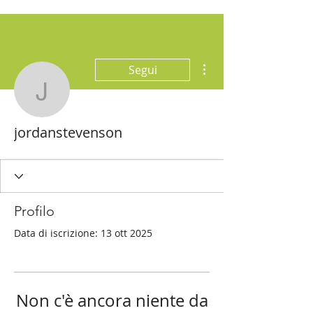
Altre azioni
Segui
jordanstevenson
jordanstevenson
Profilo
Data di iscrizione: 13 ott 2025
Non c'è ancora niente da