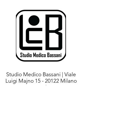
Studio Medico Bassani | Viale
Luigi Majno
15 - 20122
Milano
(MI) |
Tel.+
39 02 76021267
- Cell:
+39
375 7144471
|
E-mail:
info@studiomedicobassani.it
|