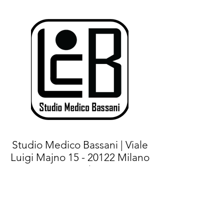
Studio Medico Bassani | Viale
Luigi Majno
15 - 20122
Milano
(MI) |
Tel.+
39 02 76021267
- Cell:
+39
375 7144471
|
E-mail:
info@studiomedicobassani.it
|