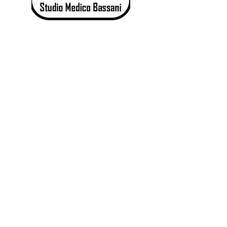
Studio Medico Bassani | Viale
Luigi Majno
15 - 20122
Milano
(MI) |
Tel.+
39 02 76021267
- Cell:
+39
375 7144471
|
E-mail:
info@studiomedicobassani.it
|
P.I./C.F:
04796180158
| ©
studiomedicobassani.it
Ordine Medici e Odontoiatri
codice n° 29408, 29/01/1980
Milano
Data abilitazione 25/01/1980
Milano
Data Laurea 20/09/1979 Milano