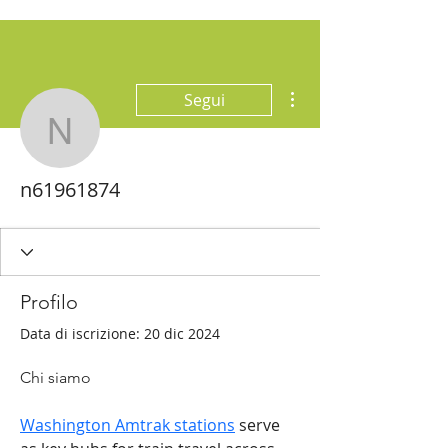
Altre azioni
Segui
n61961874
n61961874
Profilo
Data di iscrizione: 20 dic 2024
Chi siamo
Washington Amtrak stations
 serve 