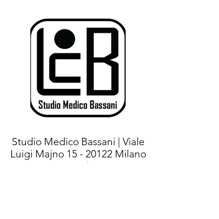
Studio Medico Bassani | Viale
Luigi Majno
15 - 20122
Milano
(MI) |
Tel.+
39 02 76021267
- Cell:
+39
375 7144471
|
E-mail:
info@studiomedicobassani.it
|