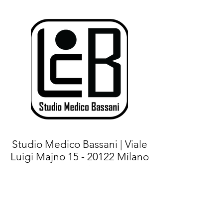
Studio Medico Bassani | Viale
Luigi Majno
15 - 20122
Milano
(MI) |
Tel.+
39 02 76021267
- Cell:
+39
375 7144471
|
E-mail:
info@studiomedicobassani.it
|