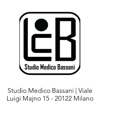
Studio Medico Bassani | Viale
Luigi Majno
15 - 20122
Milano
(MI) |
Tel.+
39 02 76021267
- Cell:
+39
375 7144471
|
E-mail:
info@studiomedicobassani.it
|