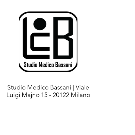
Studio Medico Bassani | Viale
Luigi Majno
15 - 20122
Milano
(MI) |
Tel.+
39 02 76021267
- Cell:
+39
375 7144471
|
E-mail:
info@studiomedicobassani.it
|