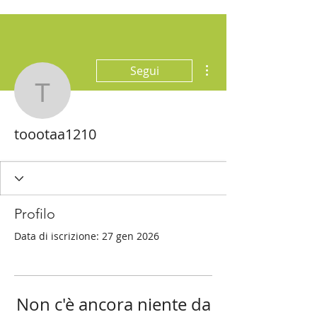
Altre azioni
Segui
toootaa1210
toootaa1210
Profilo
Data di iscrizione: 27 gen 2026
Non c'è ancora niente da