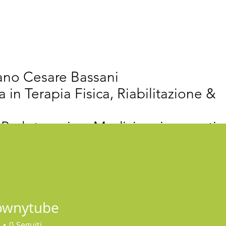
vativi
Chi Siamo
Articoli Scientifici
New
iano Cesare Bassani
a in Terapia Fisica, Riabilitazione &
 Proloterapia e Medicina rigenerativ
ownytube
tube
0
Seguiti