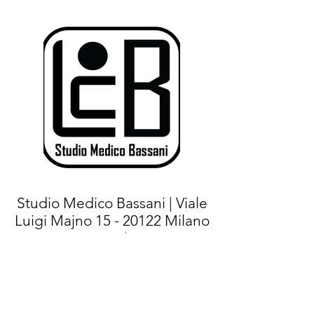
Studio Medico Bassani | Viale
Luigi Majno
15 - 20122
Milano
(MI) |
Tel.+
39 02 76021267
- Cell:
+39
375 7144471
|
E-mail:
info@studiomedicobassani.it
|