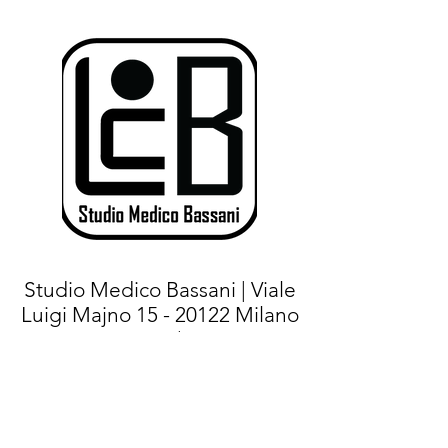
Studio Medico Bassani | Viale
Luigi Majno
15 - 20122
Milano
(MI) |
Tel.+
39 02 76021267
- Cell:
+39
375 7144471
|
E-mail:
info@studiomedicobassani.it
|