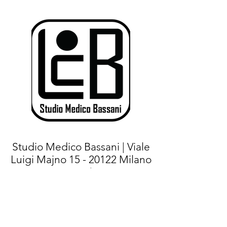
Studio Medico Bassani | Viale
Luigi Majno
15 - 20122
Milano
(MI) |
Tel.+
39 02 76021267
- Cell:
+39
375 7144471
|
E-mail:
info@studiomedicobassani.it
|