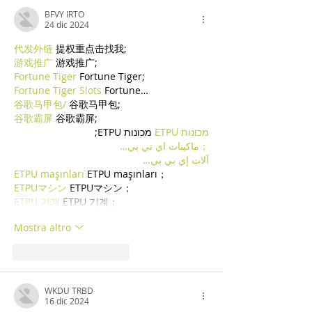
BFVY IRTO
24 dic 2024
代发外链
 提权重点击找我;
游戏推广
 游戏推广;
Fortune Tiger
 Fortune Tiger;
Fortune Tiger Slots
 Fortune…
谷歌马甲包/
 谷歌马甲包;
谷歌霸屏
 谷歌霸屏;
מכונות ETPU
 מכונות ETPU;
；ماكينات اي تي بي…
آلات إي بي بي…
ETPU maşınları
 ETPU maşınları；
ETPUマシン
 ETPUマシン；
ETPU 기계
 ETPU 기계；
Mostra altro
Mi piace
Rispondi
WKDU TRBD
16 dic 2024