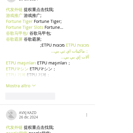
代发外链
 提权重点击找我;
游戏推广
 游戏推广;
Fortune Tiger
 Fortune Tiger;
Fortune Tiger Slots
 Fortune…
谷歌马甲包/
 谷歌马甲包;
谷歌霸屏
 谷歌霸屏;
מכונות ETPU
 מכונות ETPU;
；ماكينات اي تي بي…
آلات إي بي بي…
ETPU maşınları
 ETPU maşınları；
ETPUマシン
 ETPUマシン；
ETPU 기계
 ETPU 기계；
Mostra altro
Mi piace
Rispondi
AVXJ KAZD
26 dic 2024
代发外链
 提权重点击找我;