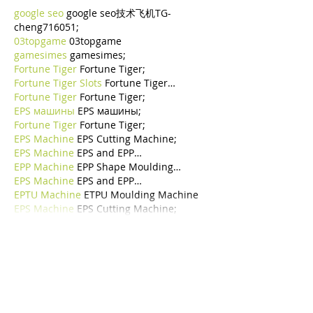
google seo
 google seo技术飞机TG-
cheng716051;
03topgame
 03topgame
gamesimes
 gamesimes;
Fortune Tiger
 Fortune Tiger;
Fortune Tiger Slots
 Fortune Tiger…
Fortune Tiger
 Fortune Tiger;
EPS машины
 EPS машины;
Fortune Tiger
 Fortune Tiger;
EPS Machine
 EPS Cutting Machine;
EPS Machine
 EPS and EPP…
EPP Machine
 EPP Shape Moulding…
EPS Machine
 EPS and EPP…
EPTU Machine
 ETPU Moulding Machine
EPS Machine
 EPS Cutting Machine;
Mostra altro
Mi piace
Rispondi
WKDU TRBD
16 dic 2024