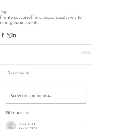
Tag:
Pronto soccorso
Primo soccorso
salvare vite
emergenza
incidente
10 commenti
Scrivi un commento...
Più nuovi
BFVY IRTO
29 dic 2024