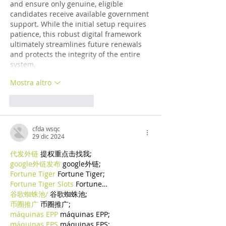
and ensure only genuine, eligible 
candidates receive available government 
support. While the initial setup requires 
patience, this robust digital framework 
ultimately streamlines future renewals 
and protects the integrity of the entire 
system.
Mostra altro
Mi piace
Rispondi
cfda wsqc
29 dic 2024
代发外链
 提权重点击找我;
google外链发布
 google外链;
Fortune Tiger
 Fortune Tiger;
Fortune Tiger Slots
 Fortune…
谷歌蜘蛛池/
 谷歌蜘蛛池;
币圈推广
 币圈推广;
máquinas EPP
 máquinas EPP;
máquinas EPS
 máquinas EPS;