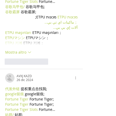
Fortune Tiger Slots
 Fortune…
谷歌马甲包/
 谷歌马甲包;
谷歌霸屏
 谷歌霸屏;
מכונות ETPU
 מכונות ETPU;
；ماكينات اي تي بي…
آلات إي بي بي…
ETPU maşınları
 ETPU maşınları；
ETPUマシン
 ETPUマシン；
ETPU 기계
 ETPU 기계；
Mostra altro
Mi piace
Rispondi
AVXJ KAZD
26 dic 2024
代发外链
 提权重点击找我;
google留痕
 google留痕;
Fortune Tiger
 Fortune Tiger;
Fortune Tiger
 Fortune Tiger;
Fortune Tiger Slots
 Fortune…
站群/
 站群;