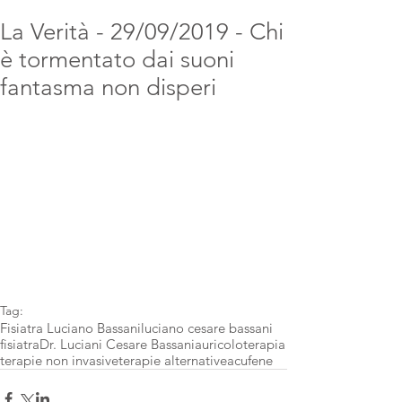
La Verità - 29/09/2019 - Chi
è tormentato dai suoni
fantasma non disperi
Tag:
Fisiatra Luciano Bassani
luciano cesare bassani
fisiatra
Dr. Luciani Cesare Bassani
auricoloterapia
terapie non invasive
terapie alternative
acufene