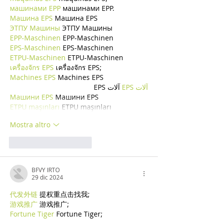
машинами EPP
 машинами EPP.
Машина EPS
 Машина EPS
ЭТПУ Машины
 ЭТПУ Машины
EPP-Maschinen
 EPP-Maschinen
EPS-Maschinen
 EPS-Maschinen
ETPU-Maschinen
 ETPU-Maschinen
เครื่องจักร EPS
 เครื่องจักร EPS;
Machines EPS
 Machines EPS
آلات EPS
 آلات EPS
Машини EPS
 Машини EPS
ETPU maşınları
 ETPU maşınları
Mostra altro
Mi piace
Rispondi
BFVY IRTO
29 dic 2024
代发外链
 提权重点击找我;
游戏推广
 游戏推广;
Fortune Tiger
 Fortune Tiger;