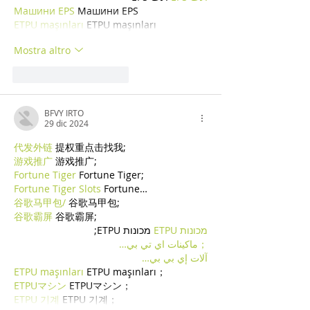
Машини EPS
 Машини EPS
ETPU maşınları
 ETPU maşınları
Mostra altro
Mi piace
Rispondi
BFVY IRTO
29 dic 2024
代发外链
 提权重点击找我;
游戏推广
 游戏推广;
Fortune Tiger
 Fortune Tiger;
Fortune Tiger Slots
 Fortune…
谷歌马甲包/
 谷歌马甲包;
谷歌霸屏
 谷歌霸屏;
מכונות ETPU
 מכונות ETPU;
；ماكينات اي تي بي…
آلات إي بي بي…
ETPU maşınları
 ETPU maşınları；
ETPUマシン
 ETPUマシン；
ETPU 기계
 ETPU 기계；