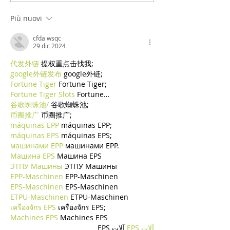
Più nuovi
cfda wsqc
29 dic 2024
代发外链
 提权重点击找我;
google外链发布
 google外链;
Fortune Tiger
 Fortune Tiger;
Fortune Tiger Slots
 Fortune…
谷歌蜘蛛池/
 谷歌蜘蛛池;
币圈推广
 币圈推广;
máquinas EPP
 máquinas EPP;
máquinas EPS
 máquinas EPS;
машинами EPP
 машинами EPP.
Машина EPS
 Машина EPS
ЭТПУ Машины
 ЭТПУ Машины
EPP-Maschinen
 EPP-Maschinen
EPS-Maschinen
 EPS-Maschinen
ETPU-Maschinen
 ETPU-Maschinen
เครื่องจักร EPS
 เครื่องจักร EPS;
Machines EPS
 Machines EPS
آلات EPS
 آلات EPS