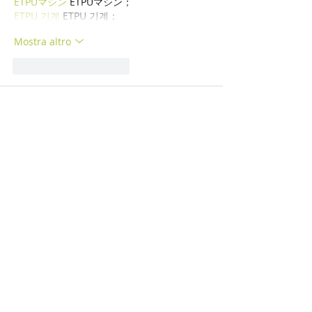
ETPUマシン
 ETPUマシン；
ETPU 기계
 ETPU 기계；
Mostra altro
Mi piace
Rispondi
WKDU TRBD
16 dic 2024
google seo
 google seo技术飞机TG-
cheng716051;
03topgame
 03topgame
gamesimes
 gamesimes;
Fortune Tiger
 Fortune Tiger;
Fortune Tiger Slots
 Fortune Tiger…
Fortune Tiger
 Fortune Tiger;
EPS машины
 EPS машины;
Fortune Tiger
 Fortune Tiger;
EPS Machine
 EPS Cutting Machine;
EPS Machine
 EPS and EPP…
EPP Machine
 EPP Shape Moulding…
EPS Machine
 EPS and EPP…