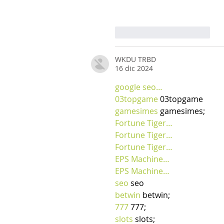
Mi piace
Rispondi
WKDU TRBD
16 dic 2024
google seo…
03topgame
 03topgame
gamesimes
 gamesimes;
Fortune Tiger…
Fortune Tiger…
Fortune Tiger…
EPS Machine…
EPS Machine…
seo
 seo
betwin
 betwin;
777
 777;
slots
 slots;