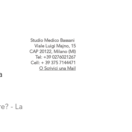
s dallo Studio
Contatti
Studio Medico Bassani
Viale Luigi Majno, 15
CAP 20122, Milano (MI)
Tel: +39 0276021267
Cell: + 39 375 7144471
O Scrivici una Mail
a
re? - La