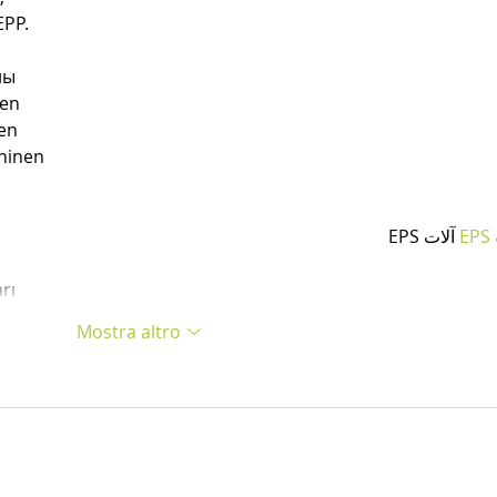
PP.
ны
nen
en
hinen
 آلات EPS
آ
rı
Mostra altro