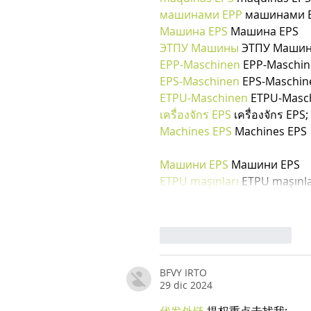
машинами EPP
 машинами E
Машина EPS
 Машина EPS
ЭТПУ Машины
 ЭТПУ Маши
EPP-Maschinen
 EPP-Maschi
EPS-Maschinen
 EPS-Maschin
ETPU-Maschinen
 ETPU-Masc
เครื่องจักร EPS
 เครื่องจักร EPS;
Machines EPS
 Machines EPS
Машини EPS
 Машини EPS
ETPU maşınları
 ETPU maşınla
Mi piace
Rispondi
BFVY IRTO
29 dic 2024