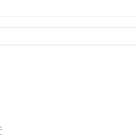
…
;
;