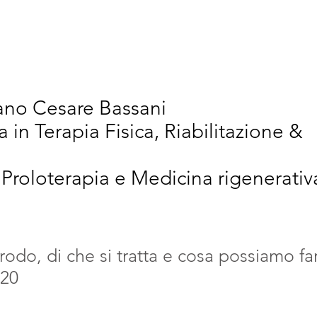
vativi
Chi Siamo
Articoli Scientifici
New
iano Cesare Bassani
a in Terapia Fisica, Riabilitazione &
 Proloterapia e Medicina rigenerativ
rodo, di che si tratta e cosa possiamo fa
020