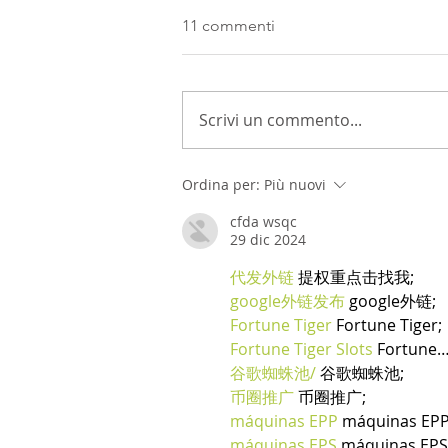
11 commenti
Scrivi un commento...
Ordina per:
Più nuovi
cfda wsqc
29 dic 2024
代发外链
 提权重点击找我;
google外链发布
 google外链;
Fortune Tiger
 Fortune Tiger;
Fortune Tiger Slots
 Fortune
谷歌蜘蛛池/
 谷歌蜘蛛池;
币圈推广
 币圈推广;
máquinas EPP
 máquinas EPP
máquinas EPS
 máquinas EPS