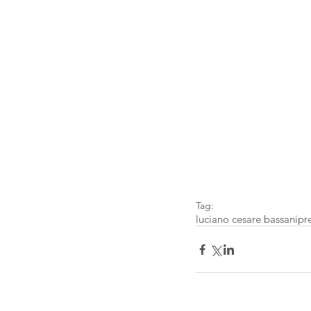
Tag:
luciano cesare bassani
pr