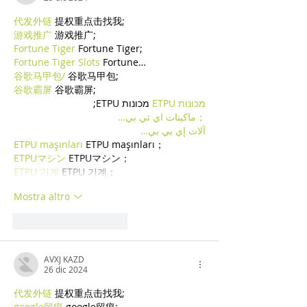
代发外链
 提权重点击找我;
游戏推广
 游戏推广;
Fortune Tiger
 Fortune Tiger;
Fortune Tiger Slots
 Fortune…
谷歌马甲包/
 谷歌马甲包;
谷歌霸屏
 谷歌霸屏;
מכונות ETPU
 מכונות ETPU;
；ماكينات اي تي بي…
آلات إي بي بي…
ETPU maşınları
 ETPU maşınları；
ETPUマシン
 ETPUマシン；
ETPU 기계
 ETPU 기계；
Mostra altro
Mi piace
Rispondi
AVXJ KAZD
26 dic 2024
代发外链
 提权重点击找我;
google留痕
 google留痕;