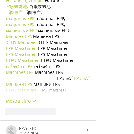
Fortune Tiger Slots
 Fortune…
谷歌蜘蛛池/
 谷歌蜘蛛池;
币圈推广
 币圈推广;
máquinas EPP
 máquinas EPP;
máquinas EPS
 máquinas EPS;
машинами EPP
 машинами EPP.
Машина EPS
 Машина EPS
ЭТПУ Машины
 ЭТПУ Машины
EPP-Maschinen
 EPP-Maschinen
EPS-Maschinen
 EPS-Maschinen
ETPU-Maschinen
 ETPU-Maschinen
เครื่องจักร EPS
 เครื่องจักร EPS;
Machines EPS
 Machines EPS
آلات EPS
 آلات EPS
Машини EPS
 Машини EPS
ETPU maşınları
 ETPU maşınları
Mostra altro
Mi piace
Rispondi
BFVY IRTO
29 dic 2024