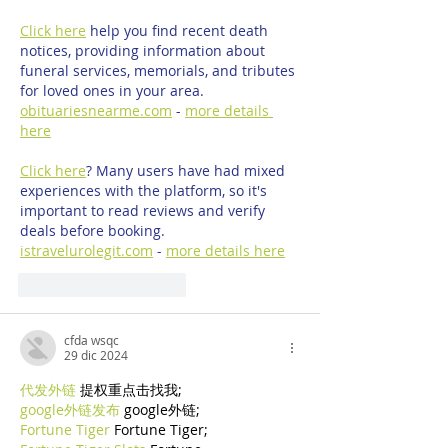
Click here
 help you find recent death 
notices, providing information about 
funeral services, memorials, and tributes 
for loved ones in your area. 
obituariesnearme.com
 - 
more details 
here
Click here
? Many users have had mixed 
experiences with the platform, so it's 
important to read reviews and verify 
deals before booking. 
istravelurolegit.com
 - 
more details here
Mi piace
Rispondi
cfda wsqc
29 dic 2024
代发外链
 提权重点击找我;
google外链发布
 google外链;
Fortune Tiger
 Fortune Tiger;