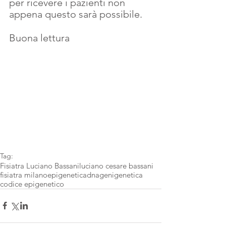
per ricevere i pazienti non 
appena questo sarà possibile.
Buona lettura
Tag:
Fisiatra Luciano Bassani
luciano cesare bassani
fisiatra milano
epigenetica
dna
geni
genetica
codice epigenetico