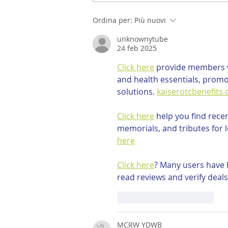
Ordina per:
Più nuovi
unknownytube
24 feb 2025
Click here
 provide members w
and health essentials, promo
solutions. 
kaiserotcbenefits
Click here
 help you find rece
memorials, and tributes for l
here
Click here
? Many users have h
read reviews and verify deals
Mi piace
Rispondi
MCRW YDWB