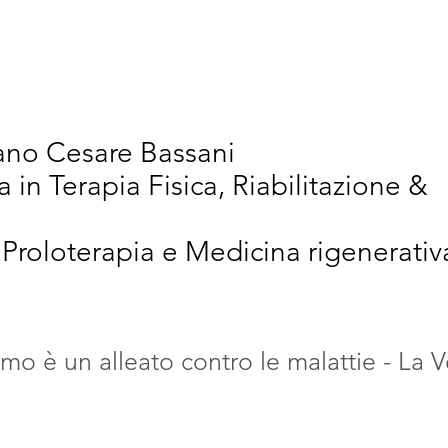
vativi
Chi Siamo
Articoli Scientifici
New
iano Cesare Bassani
a in Terapia Fisica, Riabilitazione &
 Proloterapia e Medicina rigenerativ
mo è un alleato contro le malattie - La V