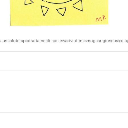
i
auricoloterapia
trattamenti non invasivi
ottimismo
guarigione
psicolo