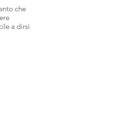
mento che 
ere 
ile a dirsi 