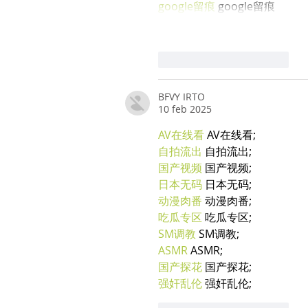
google留痕
 google留痕
Mi piace
Rispondi
BFVY IRTO
10 feb 2025
AV在线看
 AV在线看;
自拍流出
 自拍流出;
国产视频
 国产视频;
日本无码
 日本无码;
动漫肉番
 动漫肉番;
吃瓜专区
 吃瓜专区;
SM调教
 SM调教;
ASMR
 ASMR;
国产探花
 国产探花;
强奸乱伦
 强奸乱伦;