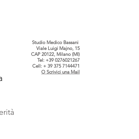
s dallo Studio
Contatti
Studio Medico Bassani
Viale Luigi Majno, 15
CAP 20122, Milano (MI)
Tel: +39 0276021267
Cell: + 39 375 7144471
O Scrivici una Mail
a
erità