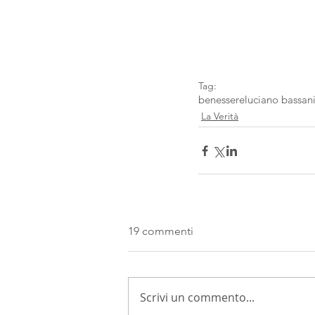
Tag:
benessere
luciano bassan
La Verità
19 commenti
Scrivi un commento...