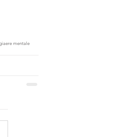
gia
ere mentale