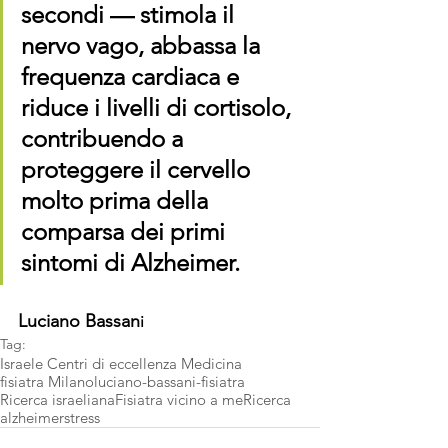
secondi — stimola il 
nervo vago, abbassa la 
frequenza cardiaca e 
riduce i livelli di cortisolo, 
contribuendo a 
proteggere il cervello 
molto prima della 
comparsa dei primi 
sintomi di Alzheimer.
Luciano Bassan
i
Tag:
Israele Centri di eccellenza Medicina
fisiatra Milano
luciano-bassani-fisiatra
Ricerca israeliana
Fisiatra vicino a me
Ricerca
alzheimer
stress