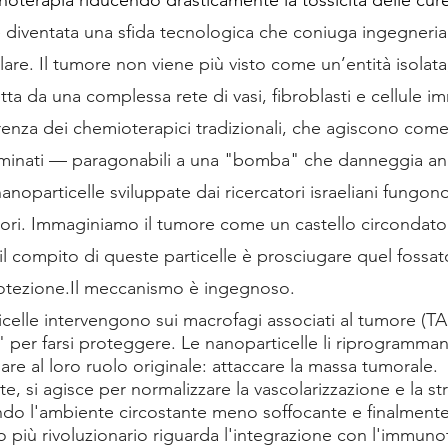
 è diventata una sfida tecnologica che coniuga ingegneria 
are. Il tumore non viene più visto come un’entità isolat
tta da una complessa rete di vasi, fibroblasti e cellule im
renza dei chemioterapici tradizionali, che agiscono come
riminati — paragonabili a una "bomba" che danneggia anc
anoparticelle sviluppate dai ricercatori israeliani fungon
atori. Immaginiamo il tumore come un castello circondato
 il compito di queste particelle è prosciugare quel fossat
otezione.Il
 meccanismo è ingegnoso. 
celle intervengono sui macrofagi associati al tumore (TA
" per farsi proteggere. Le nanoparticelle li riprogramman
are al loro ruolo originale: attaccare la massa tumorale. 
i agisce per normalizzare la vascolarizzazione e la stru
ndo l'ambiente circostante meno soffocante e finalmente
o più rivoluzionario riguarda l'integrazione con l'immunot