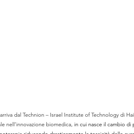
rriva dal Technion – Israel Institute of Technology di Hai
le nell’innovazione biomedica, 
in cui nasce il cambio di
oterapia riducendo drasticamente la tossicità delle cure