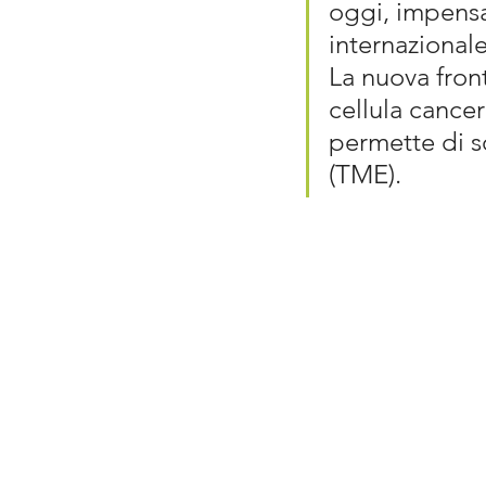
oggi, impensa
internazional
La nuova front
cellula cance
permette di s
(TME).