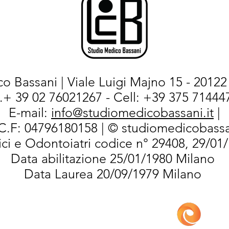
o Bassani | Viale Luigi Majno 15 - 20122 
l.+ 39 02 76021267 - Cell: +39 375 714447
E-mail:
info@studiomedicobassani.it
|
/C.F: 04796180158 | © studiomedicobassa
ci e Odontoiatri codice n° 29408, 29/01
Data abilitazione 25/01/1980 Milano
PD
Data Laurea 20/09/1979 Milano