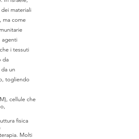
dei materiali 
a, ma come 
munitarie 
 agenti 
he i tessuti 
o da 
 da un 
o, togliendo 
M), cellule che 
o, 
ttura fisica 
 
erapia. Molti 