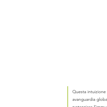
Questa intuizione a
avanguardia globa
potenziare l’immun