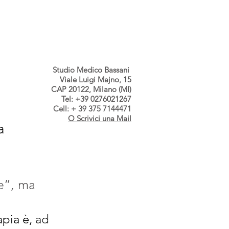
s dallo Studio
Contatti
Studio Medico Bassani
Viale Luigi Majno, 15
CAP 20122, Milano (MI)
Tel: +39 0276021267
Cell: + 39 375 7144471
O Scrivici una Mail
a
re”, ma
pia è,
 ad 