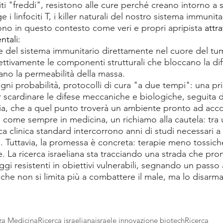
iti "freddi", resistono alle cure perché creano intorno a
i linfociti T, i killer naturali del nostro sistema immunita
ono in questo contesto come veri e propri apripista 
attr
tali:
ule del sistema immunitario direttamente nel cuore del tu
tivamente le componenti strutturali che bloccano la dif
no la permeabilità della massa.
ogni probabilità, protocolli di cura "a due tempi": una pr
r scardinare le difese meccaniche e biologiche, seguita
a, che a quel punto troverà un ambiente pronto ad accog
 come sempre in medicina, un richiamo alla cautela: tra 
ica clinica standard intercorrono anni di studi necessari a
a. Tuttavia, la promessa è concreta: terapie meno tossich
te. La ricerca israeliana sta tracciando una strada che pro
gi resistenti in obiettivi vulnerabili, segnando un passo 
che non si limita più a combattere il male, ma lo disarma
nza Medicina
Ricerca israeliana
israele innovazione biotech
Ricerca