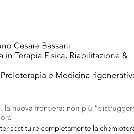
vativi
Chi Siamo
Articoli Scientifici
New
iano Cesare Bassani
a in Terapia Fisica, Riabilitazione &
 Proloterapia e Medicina rigenerativ
, la nuova frontiera: non più “distrugge
more
ter sostituire completamente la chemiotera