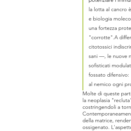
la lotta al cancro
e biologia molecol
una fortezza prote
"corrotte".A diffe
citotossici indisc
sani —, le nuove n
sofisticati modul
fossato difensivo:
al nemico ogni 
pr
Molte di queste parti
la neoplasia "recluta
costringendoli a torn
Contemporaneamente, s
della matrice, rende
ossigenato.
L'aspett