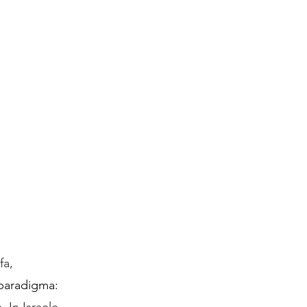
fa, 
 paradigma: 
. 
In Israele, 