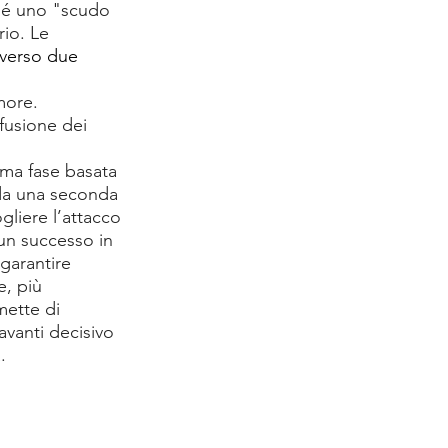
 sé uno "scudo 
rio. Le 
averso due 
more.
fusione dei 
ima fase basata 
 da una seconda 
liere l’attacco 
un successo in 
 garantire 
e, più 
mette di 
avanti decisivo 
.