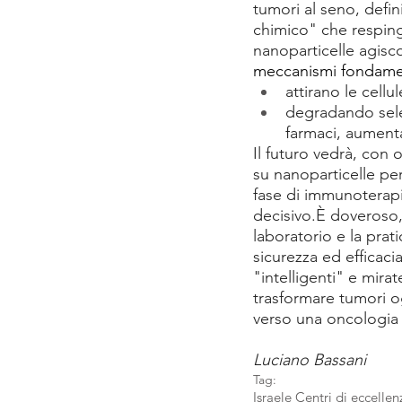
tumori al seno, defin
chimico" che respinge 
nanoparticelle agisc
meccanismi fondamen
attirano le cell
degradando selet
farmaci, aumenta
Il futuro vedrà, con 
su nanoparticelle pe
fase di immunoterapi
decisivo.È doveroso,
laboratorio e la prat
sicurezza ed efficaci
"intelligenti" e mira
trasformare tumori og
verso una oncologia 
Luciano Bassani
Tag:
Israele Centri di eccelle