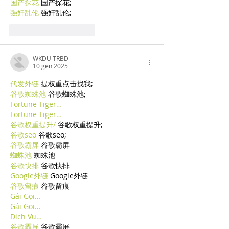
国产探花
 国产探花;
强奸乱伦
 强奸乱伦;
Mi piace
Rispondi
WKDU TRBD
10 gen 2025
代发外链
 提权重点击找我;
谷歌蜘蛛池
 谷歌蜘蛛池;
Fortune Tiger…
Fortune Tiger…
谷歌权重提升/
 谷歌权重提升;
谷歌seo
 谷歌seo;
谷歌霸屏
 谷歌霸屏
蜘蛛池
 蜘蛛池
谷歌快排
 谷歌快排
Google外链
 Google外链
谷歌留痕
 谷歌留痕
Gái Gọi…
Gái Gọi…
Dịch Vụ…
谷歌霸屏
 谷歌霸屏