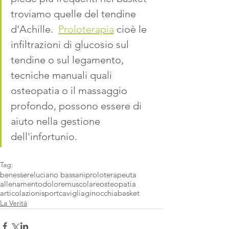
troviamo quelle del tendine 
d'Achille.  
Proloterapia
 cioè le 
infiltrazioni di glucosio sul 
tendine o sul legamento, 
tecniche manuali quali 
osteopatia o il massaggio 
profondo, possono essere di 
aiuto nella gestione 
dell'infortunio.
Tag:
benessere
luciano bassani
proloterapeuta
allenamento
doloremuscolare
osteopatia
articolazioni
sport
caviglia
ginocchia
basket
La Verità