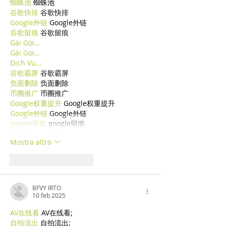
蜘蛛池
 蜘蛛池
谷歌快排
 谷歌快排
Google外链
 Google外链
谷歌留痕
 谷歌留痕
Gái Gọi…
Gái Gọi…
Dịch Vụ…
谷歌霸屏
 谷歌霸屏
负面删除
 负面删除
币圈推广
 币圈推广
Google权重提升
 Google权重提升
Google外链
 Google外链
google留痕
 google留痕
Mostra altro
Mi piace
Rispondi
BFVY IRTO
10 feb 2025
AV在线看
 AV在线看;
自拍流出
 自拍流出;