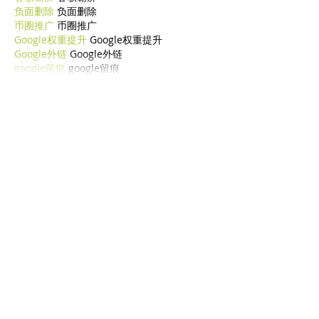
负面删除
 负面删除
币圈推广
 币圈推广
Google权重提升
 Google权重提升
Google外链
 Google外链
google留痕
 google留痕
Mostra altro
Mi piace
Rispondi
cfda wsqc
29 dic 2024
代发外链
 提权重点击找我;
google外链发布
 google外链;
Fortune Tiger
 Fortune Tiger;
Fortune Tiger Slots
 Fortune…
谷歌蜘蛛池/
 谷歌蜘蛛池;
币圈推广
 币圈推广;
máquinas EPP
 máquinas EPP;
máquinas EPS
 máquinas EPS;
машинами EPP
 машинами EPP.