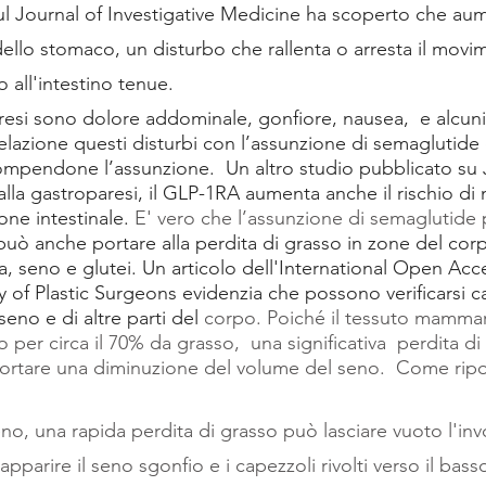
l Journal of Investigative Medicine ha scoperto che aume
i dello stomaco, un disturbo che rallenta o arresta il movi
 all'intestino tenue.  
resi sono dolore addominale, gonfiore, nausea,  e alcuni 
lazione questi disturbi con l’assunzione di semaglutide 
ompendone l’assunzione.  Un altro studio pubblicato su
lla gastroparesi, il GLP-1RA aumenta anche il rischio di ma
one intestinale. 
E' vero che l’assunzione di semaglutide p
può anche portare alla perdita di grasso in zone del cor
, seno e glutei. Un articolo dell'International Open Acc
y of Plastic Surgeons evidenzia che possono verificarsi 
eno e di altre parti del 
corpo. Poiché il tessuto mammar
o per circa il 70% da grasso,  una significativa  perdita d
ortare una diminuzione del volume del seno.  Come ripo
no, una rapida perdita di grasso può lasciare vuoto l'inv
pparire il seno sgonfio e i capezzoli rivolti verso il bas