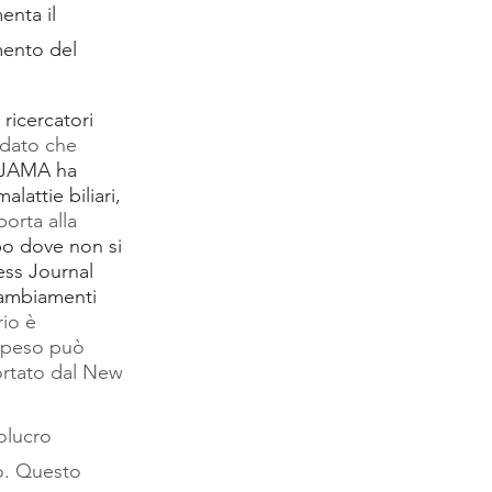
nta il 
mento del 
ricercatori 
dato che
 JAMA ha 
lattie biliari, 
orta alla
po dove non si 
ess Journal 
cambiamenti 
io è 
i peso può 
rtato dal New 
olucro 
so. Questo 