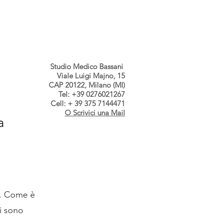
s dallo Studio
Contatti
Studio Medico Bassani
Viale Luigi Majno, 15
CAP 20122, Milano (MI)
Tel: +39 0276021267
Cell: + 39 375 7144471
O Scrivici una Mail
a
e. Come è 
i sono 