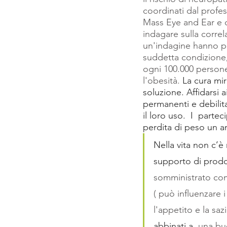
coordinati dal profes
Mass Eye and Ear e d
indagare sulla correl
un'indagine hanno pe
suddetta condizione,
ogni 100.000 persone
l'obesità.
 La cura mi
soluzione. Affidarsi 
permanenti e debilit
il loro uso.  I  part
perdita di peso un a
Nella vita non c’è
supporto di prodo
somministrato com
( può influenzare i
l'appetito e la saz
abbinati a 
una buo