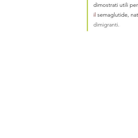
dimostrati utili pe
il
 semaglutide, na
dimigranti. 