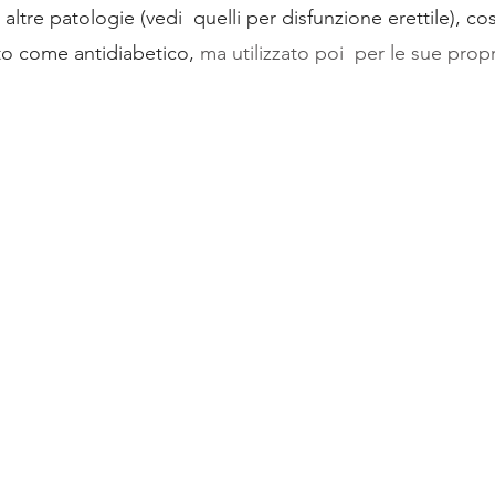
r altre patologie (vedi  quelli per disfunzione erettile), co
to come antidiabetico,
ma utilizzato poi 
per le sue propr