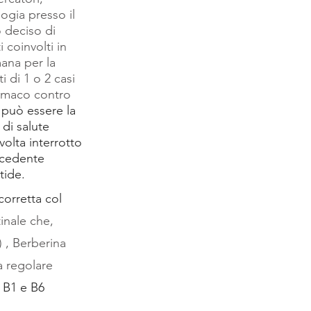
ogia presso il 
 deciso di 
coinvolti in 
ana per la 
 di 1 o 2 casi 
armaco contro 
 può essere la 
di salute 
volta interrotto 
ecedente 
tide. 
corretta col 
tinale che, 
 , Berberina 
a regolare 
a B1 e B6 