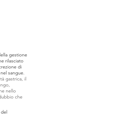
ella gestione 
ne rilasciato 
crezione di 
nel sangue. 
 gastrica, il 
ungo, 
ne nello 
 dubbio che 
 del 