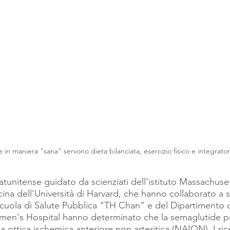
 in maniera "sana" servono dieta bilanciata, esercizio fisico e integratori
atunitense guidato da scienziati dell'istituto Massachuse
ina dell'Università di Harvard, che hanno collaborato a s
Scuola di Salute Pubblica “TH Chan” e del Dipartimento di
en's Hospital hanno determinato che la semaglutide 
ia ottica ischemica anteriore non arteritica (NAION). I rice