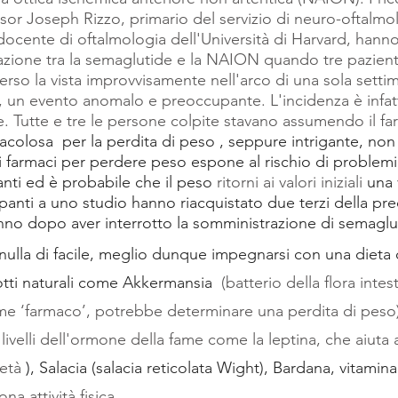
sor Joseph Rizzo, primario del servizio di neuro-oftalmol
ocente di oftalmologia dell'Università di Harvard, hanno
azione tra la semaglutide e la NAION quando tre pazienti 
rso la vista improvvisamente nell'arco di una sola settim
 un evento anomalo e preoccupante. L'incidenza è infatti
. Tutte e tre le persone colpite stavano assumendo il f
racolosa  per la perdita di peso , seppure intrigante, non
ai farmaci per perdere peso espone al rischio di problemi 
anti ed è probabile che il peso
ritorni ai valori iniziali
 una 
ecipanti a uno studio hanno riacquistato due terzi della pr
nno dopo aver interrotto la somministrazione di semaglu
 nulla di facile, meglio dunque impegnarsi con una dieta 
tti naturali come Akkermansia 
(batterio della flora intes
e ‘farmaco’, potrebbe determinare una perdita di peso)
 livelli dell'ormone della fame come la leptina, che aiuta 
ietà
 )
, Salacia (salacia reticolata Wight), Bardana, vitamin
na attività fisica.