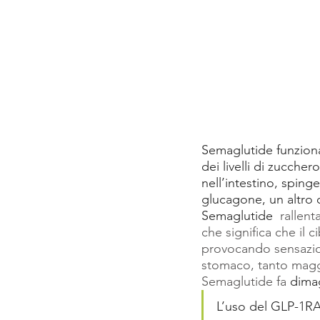
Semaglutide funziona
dei livelli di zucche
nell’intestino, sping
glucagone, un altro 
Semaglutide 
rallent
che significa che il
provocando sensazion
stomaco, tanto maggi
Semaglutide fa
 dima
L’uso del GLP-1RA 