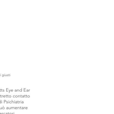
 giusti
tts Eye and Ear 
tretto contatto 
 Psichiatria 
può aumentare 
rcatori, 