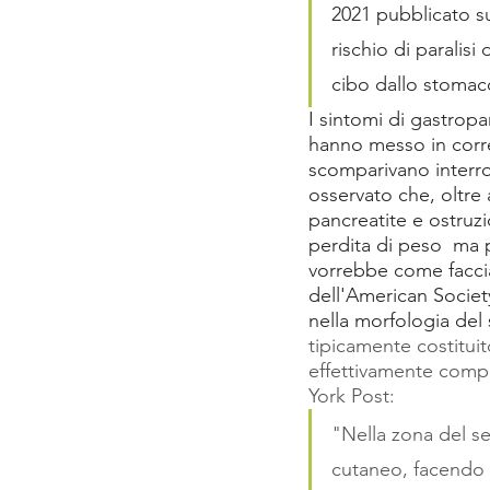
2021 pubblicato su
rischio di paralis
cibo dallo stomaco
I sintomi di gastropa
hanno messo in corre
scomparivano interr
osservato che, oltre a
pancreatite e ostruzi
perdita di peso  ma 
vorrebbe come faccia
dell'American Societ
nella morfologia del s
tipicamente costituit
effettivamente comp
York Post: 
"Nella zona del se
cutaneo, facendo a