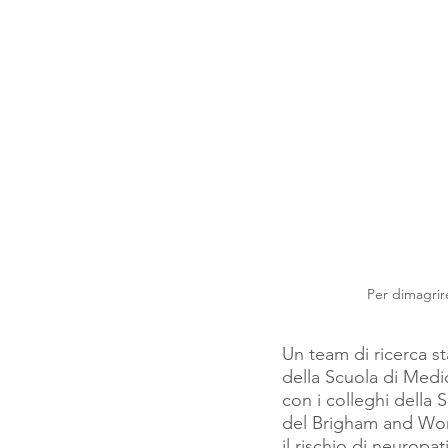
Per dimagrire
Un team di ricerca st
della Scuola di Medic
con i colleghi della 
del Brigham and Wom
il rischio di neuropat