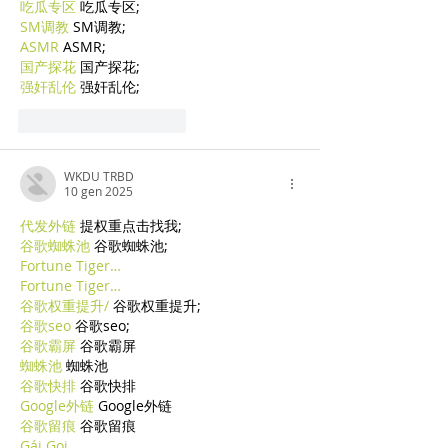
吃瓜专区
 吃瓜专区;
SM调教
 SM调教;
ASMR
 ASMR;
国产探花
 国产探花;
强奸乱伦
 强奸乱伦;
Mi piace
Rispondi
WKDU TRBD
10 gen 2025
代发外链
 提权重点击找我;
谷歌蜘蛛池
 谷歌蜘蛛池;
Fortune Tiger…
Fortune Tiger…
谷歌权重提升/
 谷歌权重提升;
谷歌seo
 谷歌seo;
谷歌霸屏
 谷歌霸屏
蜘蛛池
 蜘蛛池
谷歌快排
 谷歌快排
Google外链
 Google外链
谷歌留痕
 谷歌留痕
Gái Gọi…