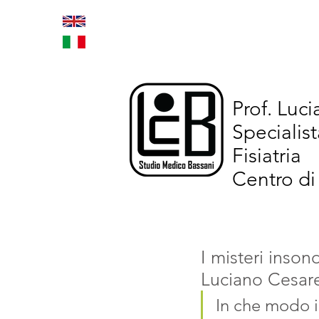
Home
Trattamenti inno
Prof. Luc
Specialist
Fisiatria
Centro di
I misteri inson
Luciano Cesar
In che modo i