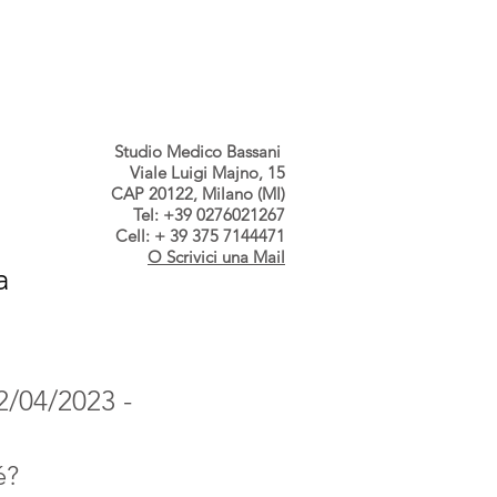
s dallo Studio
Contatti
Studio Medico Bassani
Viale Luigi Majno, 15
CAP 20122, Milano (MI)
Tel: +39 0276021267
Cell: + 39 375 7144471
O Scrivici una Mail
a
 2/04/2023 -
é? 