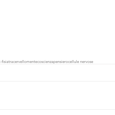
-fisiatra
cervello
mente
coscienza
pensiero
cellule nervose