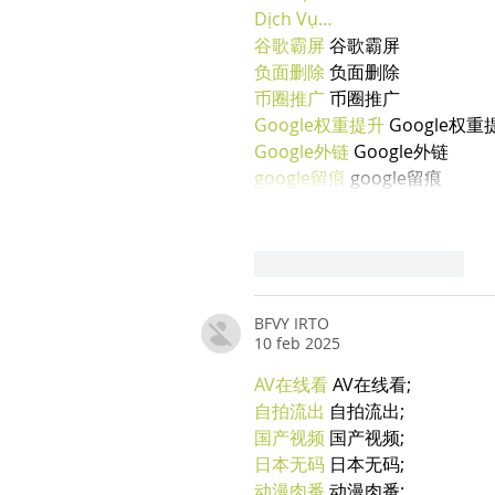
Dịch Vụ…
谷歌霸屏
 谷歌霸屏
负面删除
 负面删除
币圈推广
 币圈推广
Google权重提升
 Google权重
Google外链
 Google外链
google留痕
 google留痕
Mi piace
Rispondi
BFVY IRTO
10 feb 2025
AV在线看
 AV在线看;
自拍流出
 自拍流出;
国产视频
 国产视频;
日本无码
 日本无码;
动漫肉番
 动漫肉番;