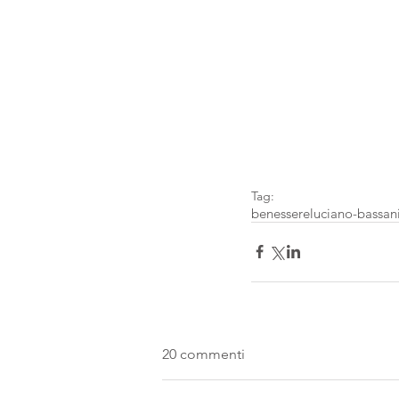
Tag:
benessere
luciano-bassani
20 commenti