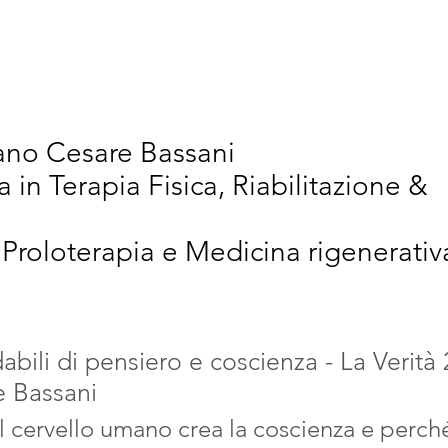
vativi
Chi Siamo
Articoli Scientifici
New
iano Cesare Bassani
a in Terapia Fisica, Riabilitazione &
 Proloterapia e Medicina rigenerativ
dabili di pensiero e coscienza - La Verità
e Bassani
l cervello umano crea la coscienza e perch