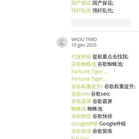
国产探花
 国产探花;
强奸乱伦
 强奸乱伦;
Mi piace
Rispondi
WKDU TRBD
10 gen 2025
代发外链
 提权重点击找我;
谷歌蜘蛛池
 谷歌蜘蛛池;
Fortune Tiger…
Fortune Tiger…
谷歌权重提升/
 谷歌权重提升;
谷歌seo
 谷歌seo;
谷歌霸屏
 谷歌霸屏
蜘蛛池
 蜘蛛池
谷歌快排
 谷歌快排
Google外链
 Google外链
谷歌留痕
 谷歌留痕
Gái Gọi…