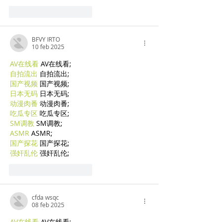
Mi piace
Rispondi
BFVY IRTO
10 feb 2025
AV在线看
 AV在线看;
自拍流出
 自拍流出;
国产视频
 国产视频;
日本无码
 日本无码;
动漫肉番
 动漫肉番;
吃瓜专区
 吃瓜专区;
SM调教
 SM调教;
ASMR
 ASMR;
国产探花
 国产探花;
强奸乱伦
 强奸乱伦;
Mi piace
Rispondi
cfda wsqc
08 feb 2025
AV在线看
 AV在线看;