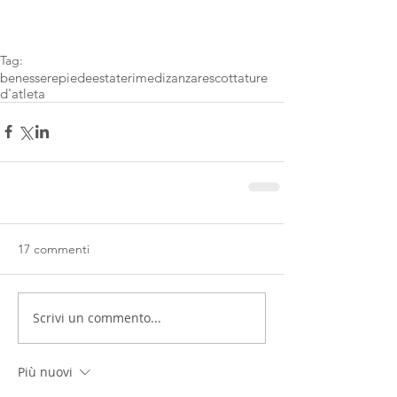
Tag:
benessere
piede
estate
rimedi
zanzare
scottature
d'atleta
17 commenti
Scrivi un commento...
Più nuovi