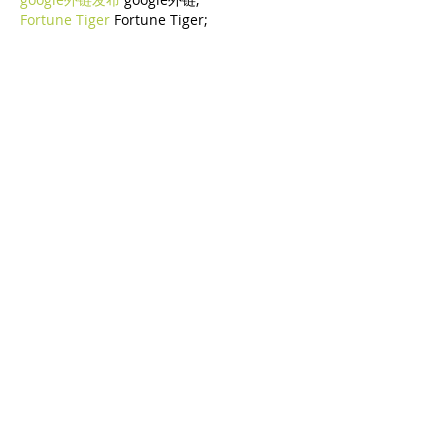
Fortune Tiger
 Fortune Tiger;
Fortune Tiger Slots
 Fortune…
谷歌蜘蛛池/
 谷歌蜘蛛池;
币圈推广
 币圈推广;
máquinas EPP
 máquinas EPP;
máquinas EPS
 máquinas EPS;
машинами EPP
 машинами EPP.
Машина EPS
 Машина EPS
ЭТПУ Машины
 ЭТПУ Машины
EPP-Maschinen
 EPP-Maschinen
EPS-Maschinen
 EPS-Maschinen
ETPU-Maschinen
 ETPU-Maschinen
เครื่องจักร EPS
 เครื่องจักร EPS;
Machines EPS
 Machines EPS
آلات EPS
 آلات EPS
Машини EPS
 Машини EPS
ETPU maşınları
 ETPU maşınları
Mostra altro
Mi piace
Rispondi