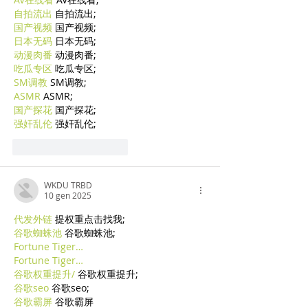
自拍流出
 自拍流出;
国产视频
 国产视频;
日本无码
 日本无码;
动漫肉番
 动漫肉番;
吃瓜专区
 吃瓜专区;
SM调教
 SM调教;
ASMR
 ASMR;
国产探花
 国产探花;
强奸乱伦
 强奸乱伦;
Mi piace
Rispondi
WKDU TRBD
10 gen 2025
代发外链
 提权重点击找我;
谷歌蜘蛛池
 谷歌蜘蛛池;
Fortune Tiger…
Fortune Tiger…
谷歌权重提升/
 谷歌权重提升;
谷歌seo
 谷歌seo;
谷歌霸屏
 谷歌霸屏