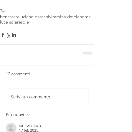
Tag:
benessere
luciano bassani
vitamina d
melanoma
luce solare
sole
17 commenti
Scrivi un commento...
Più nuovi
MCRW YDWB
17 feb 2025