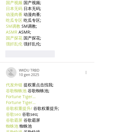
国产视频
 国产视频;
日本无码
 日本无码;
动漫肉番
 动漫肉番;
吃瓜专区
 吃瓜专区;
SM调教
 SM调教;
ASMR
 ASMR;
国产探花
 国产探花;
强奸乱伦
 强奸乱伦;
Mi piace
Rispondi
WKDU TRBD
10 gen 2025
代发外链
 提权重点击找我;
谷歌蜘蛛池
 谷歌蜘蛛池;
Fortune Tiger…
Fortune Tiger…
谷歌权重提升/
 谷歌权重提升;
谷歌seo
 谷歌seo;
谷歌霸屏
 谷歌霸屏
蜘蛛池
 蜘蛛池
谷歌快排
 谷歌快排