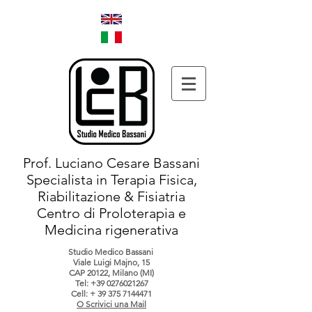
Prof. Luciano Cesare Bassani
Specialista in Terapia Fisica,
Riabilitazione & Fisiatria
Centro di Proloterapia e
Medicina rigenerativa
Studio Medico Bassani
Viale Luigi Majno, 15
CAP 20122, Milano (MI)
Tel:
+39 0276021267
Cell: +
39 375 7144471
O Scrivici una Mail