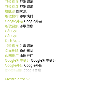
谷歌霸屏
 谷歌霸屏;
谷歌霸屏
 谷歌霸屏
蜘蛛池
 蜘蛛池
谷歌快排
 谷歌快排
Google外链
 Google外链
谷歌留痕
 谷歌留痕
Gái Gọi…
Gái Gọi…
Dịch Vụ…
谷歌霸屏
 谷歌霸屏
负面删除
 负面删除
币圈推广
 币圈推广
Google权重提升
 Google权重提升
Google外链
 Google外链
google留痕
 google留痕
Mostra altro
Mi piace
Rispondi
BFVY IRTO
10 feb 2025