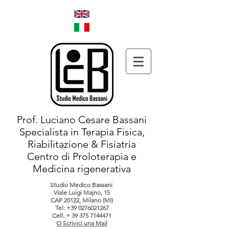
Prof. Luciano Cesare Bassani
Specialista in Terapia Fisica,
Riabilitazione & Fisiatria
Centro di Proloterapia e
Medicina rigenerativa
Studio Medico Bassani
Viale Luigi Majno, 15
CAP 20122, Milano (MI)
Tel:
+39 0276021267
Cell: +
39 375 7144471
O Scrivici una Mail