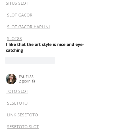
SITUS SLOT
SLOT GACOR
SLOT GACOR HARI INI
SLOT88
I like that the art style is nice and eye-
catching
Mi piace
Rispondi
FAUZI 88
2 giorni fa
TOTO SLOT
SESETOTO
LINK SESETOTO
SESETOTO SLOT