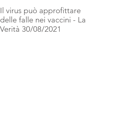
Il virus può approfittare
delle falle nei vaccini - La
Verità 30/08/2021