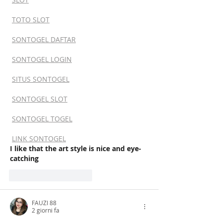
TOTO SLOT
SONTOGEL DAFTAR
SONTOGEL LOGIN
SITUS SONTOGEL
SONTOGEL SLOT
SONTOGEL TOGEL
LINK SONTOGEL
I like that the art style is nice and eye-
catching
Mi piace
Rispondi
FAUZI 88
2 giorni fa