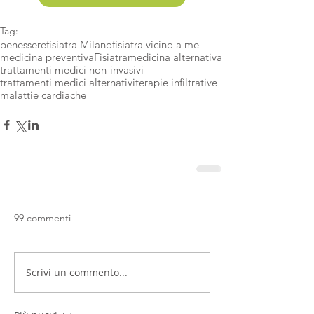
Tag:
benessere
fisiatra Milano
fisiatra vicino a me
medicina preventiva
Fisiatra
medicina alternativa
trattamenti medici non-invasivi
trattamenti medici alternativi
terapie infiltrative
malattie cardiache
99 commenti
Scrivi un commento...