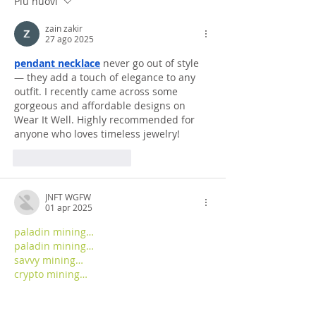
Più nuovi
zain zakir
27 ago 2025
pendant necklace
 never go out of style 
— they add a touch of elegance to any 
outfit. I recently came across some 
gorgeous and affordable designs on 
Wear It Well. Highly recommended for 
anyone who loves timeless jewelry!
Mi piace
Rispondi
JNFT WGFW
01 apr 2025
paladin mining…
paladin mining…
savvy mining…
crypto mining…
cesur mining…
six mining…