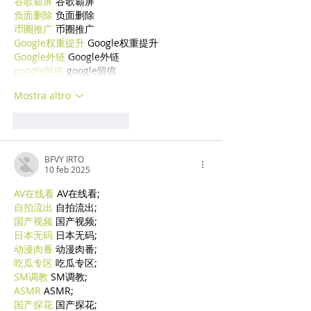
谷歌霸屏
 谷歌霸屏
负面删除
 负面删除
币圈推广
 币圈推广
Google权重提升
 Google权重提升
Google外链
 Google外链
google留痕
 google留痕
Mostra altro
Mi piace
Rispondi
BFVY IRTO
10 feb 2025
AV在线看
 AV在线看;
自拍流出
 自拍流出;
国产视频
 国产视频;
日本无码
 日本无码;
动漫肉番
 动漫肉番;
吃瓜专区
 吃瓜专区;
SM调教
 SM调教;
ASMR
 ASMR;
国产探花
 国产探花;