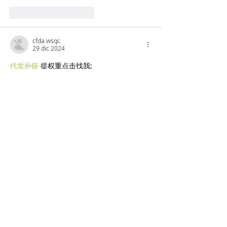
Mi piace
Rispondi
cfda wsqc
29 dic 2024
代发外链
 提权重点击找我;
google外链发布
 google外链;
Fortune Tiger
 Fortune Tiger;
Fortune Tiger Slots
 Fortune…
谷歌蜘蛛池/
 谷歌蜘蛛池;
币圈推广
 币圈推广;
máquinas EPP
 máquinas EPP;
máquinas EPS
 máquinas EPS;
машинами EPP
 машинами EPP.
Машина EPS
 Машина EPS
ЭТПУ Машины
 ЭТПУ Машины
EPP-Maschinen
 EPP-Maschinen
EPS-Maschinen
 EPS-Maschinen
ETPU-Maschinen
 ETPU-Maschinen
เครื่องจักร EPS
 เครื่องจักร EPS;
Machines EPS
 Machines EPS