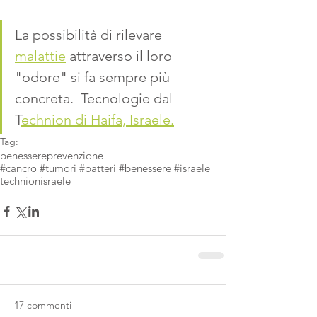
La possibilità di rilevare 
malattie
 attraverso il loro 
"odore" si fa sempre più 
concreta.  Tecnologie dal 
T
echnion di Haifa, Israele.
Tag:
benessere
prevenzione
#cancro #tumori #batteri #benessere #israele
technionisraele
17 commenti