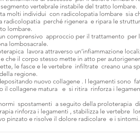
l segmento vertebrale instabile del tratto lombare.
ta molti individui  con radicolopatia lombare  sia 
a radicolopatia  perché rigenera  e ripara le struttu
tto lombare.
 un comprensivo  approccio per il trattamento  per l
zona lombosacrale.
loterapica  lavora attraverso un’infiammazione local
le che il corpo stesso mette in atto per autorigener
ette, le fasce e le vertebre  infiltrate  creano una spi
della regione.
depositando nuovo collagene . I legamenti sono  fatt
il collagene matura   e  si ritira  rinforza i legamen
ormi  spostamenti  a seguito della proloterapia  di
rapia rinforza i legamenti , stabilizza le vertebre  l
vo pinzato e risolve il dolore radicolare  e i sintomi.