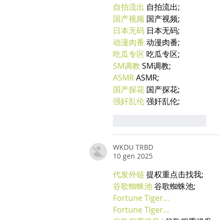
自拍流出
 自拍流出;
国产视频
 国产视频;
日本无码
 日本无码;
动漫肉番
 动漫肉番;
吃瓜专区
 吃瓜专区;
SM调教
 SM调教;
ASMR
 ASMR;
国产探花
 国产探花;
强奸乱伦
 强奸乱伦;
Mi piace
Rispondi
WKDU TRBD
10 gen 2025
代发外链
 提权重点击找我;
谷歌蜘蛛池
 谷歌蜘蛛池;
Fortune Tiger…
Fortune Tiger…