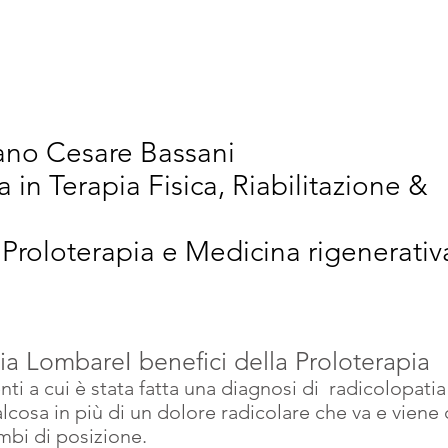
vativi
Chi Siamo
Articoli Scientifici
New
iano Cesare Bassani
a in Terapia Fisica, Riabilitazione &
 Proloterapia e Medicina rigenerativ
ia LombareI benefici della Proloterapia
ti a cui è stata fatta una diagnosi di  radicolopati
lcosa in più di un dolore radicolare che va e viene 
ambi di posizione.