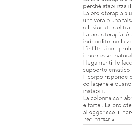
perché stabilizza i
La proloterapia aiu
una vera o una fals
e lesionate del tra
La proloterapia  è
indebolite  nella 
L’infiltrazione pro
il processo  natura
I legamenti, le facc
supporto ematico 
Il corpo risponde 
collagene e quando 
instabili.
La colonna con abn
e forte . La prolote
alleggerisce  il ner
PROLOTERAPIA