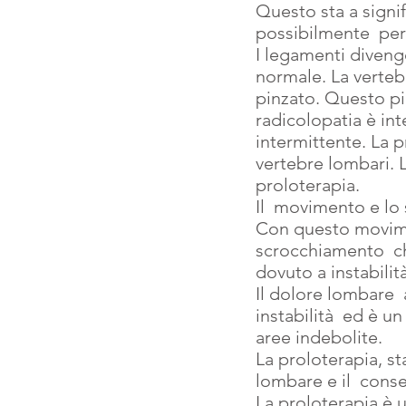
Questo sta a signif
possibilmente  per
I legamenti diven
normale. La verteb
pinzato. Questo pi
radicolopatia è int
intermittente. La pr
vertebre lombari. 
proloterapia.
Il  movimento e lo
Con questo movimen
scrocchiamento  ch
dovuto a instabilit
Il dolore lombare  
instabilità  ed è u
aree indebolite.
La proloterapia, st
lombare e il  cons
La proloterapia è 