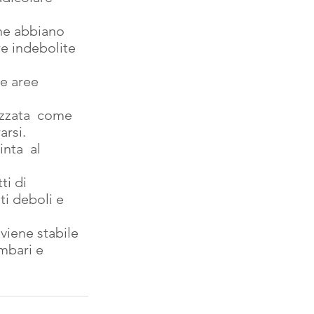
che abbiano 
re indebolite 
e aree 
izzata  come  
arsi.
nta  al 
i di 
ti deboli e 
viene stabile 
ombari e 