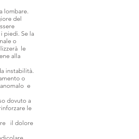
na lombare.
ore del 
ssere 
piedi. Se la 
nale o 
izzerà  le 
ene alla 
instabilità. 
camento o 
 anomalo  e 
sso dovuto a 
inforzare le 
   il dolore  
dicolare  