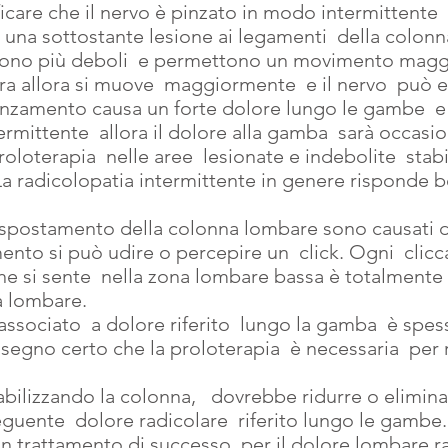
icare che il nervo è pinzato in modo intermittente  
 una sottostante lesione ai legamenti  della colon
gono più deboli  e permettono un movimento maggi
ra allora si muove  maggiormente  e il nervo  può e
nzamento causa un forte dolore lungo le gambe  e i 
ermittente  allora il dolore alla gamba  sarà occasio
oloterapia  nelle aree  lesionate e indebolite  stabil
La radicolopatia intermittente in genere risponde b
 spostamento della colonna lombare sono causati da 
to si può udire o percepire un  click. Ogni  clic
e si sente  nella zona lombare bassa è totalmente
à lombare.
associato  a dolore riferito  lungo la gamba  è spe
n segno certo che la proloterapia  è necessaria  per r
abilizzando la colonna,   dovrebbe ridurre o eliminare
eguente  dolore radicolare  riferito lungo le gambe.
un trattamento di successo  per il dolore lombare ra