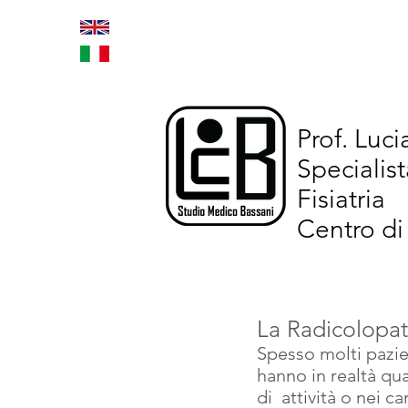
Home
Trattamenti inno
Prof. Luc
Specialist
Fisiatria
Centro di
La Radicolopat
Spesso molti pazien
hanno in realtà qua
di  attività o nei c