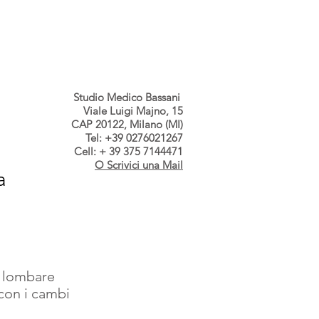
s dallo Studio
Contatti
Studio Medico Bassani
Viale Luigi Majno, 15
CAP 20122, Milano (MI)
Tel: +39 0276021267
Cell: + 39 375 7144471
O Scrivici una Mail
a
a lombare  
con i cambi  