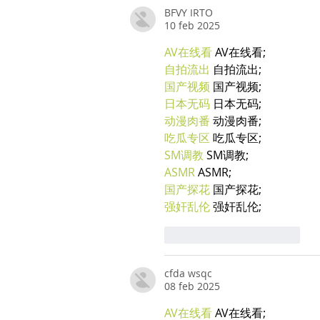
BFVY IRTO
10 feb 2025
AV在线看
 AV在线看;
自拍流出
 自拍流出;
国产视频
 国产视频;
日本无码
 日本无码;
动漫肉番
 动漫肉番;
吃瓜专区
 吃瓜专区;
SM调教
 SM调教;
ASMR
 ASMR;
国产探花
 国产探花;
强奸乱伦
 强奸乱伦;
Mi piace
Rispondi
cfda wsqc
08 feb 2025
AV在线看
 AV在线看;