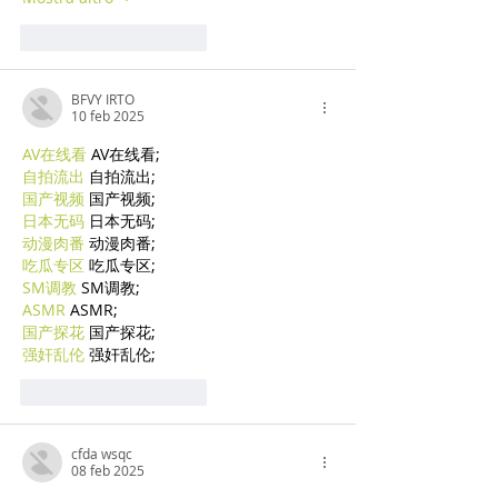
Mi piace
Rispondi
BFVY IRTO
10 feb 2025
AV在线看
 AV在线看;
自拍流出
 自拍流出;
国产视频
 国产视频;
日本无码
 日本无码;
动漫肉番
 动漫肉番;
吃瓜专区
 吃瓜专区;
SM调教
 SM调教;
ASMR
 ASMR;
国产探花
 国产探花;
强奸乱伦
 强奸乱伦;
Mi piace
Rispondi
cfda wsqc
08 feb 2025