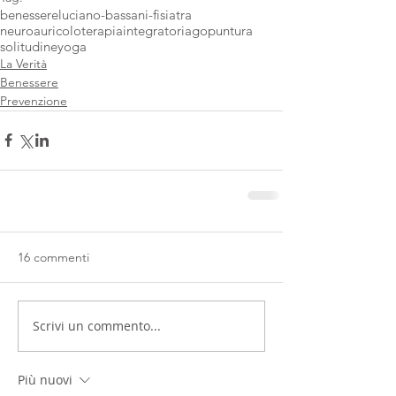
benessere
luciano-bassani-fisiatra
neuroauricoloterapia
integratori
agopuntura
solitudine
yoga
La Verità
Benessere
Prevenzione
16 commenti
Scrivi un commento...
Più nuovi