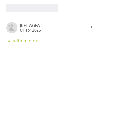
Mi piace
Rispondi
JNFT WGFW
01 apr 2025
paladin mining…
paladin mining…
savvy mining…
crypto mining…
cesur mining…
six mining…
advanced miners…
stainless steel…
Stainless Steel…
蜘蛛池搭建
 蜘蛛池搭建
Mostra altro
Mi piace
Rispondi
JNFT WGFW