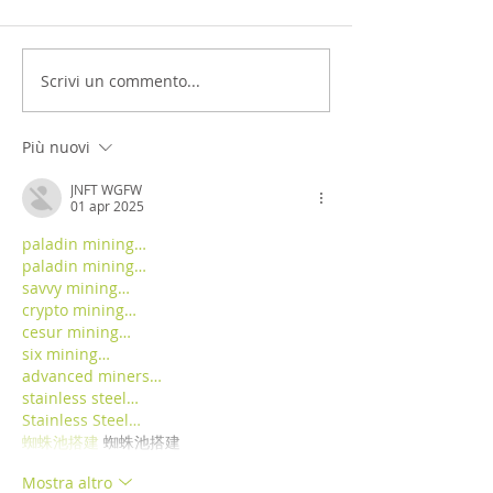
Scrivi un commento...
Più nuovi
JNFT WGFW
01 apr 2025
paladin mining…
paladin mining…
savvy mining…
crypto mining…
cesur mining…
six mining…
advanced miners…
stainless steel…
Stainless Steel…
蜘蛛池搭建
 蜘蛛池搭建
Mostra altro