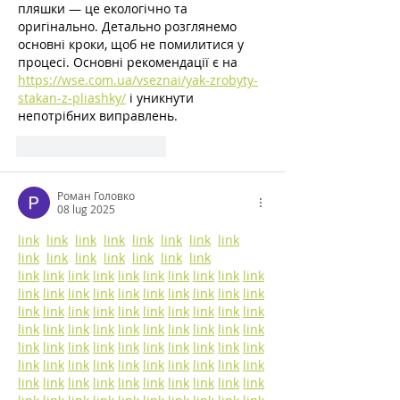
пляшки — це екологічно та 
оригінально. Детально розглянемо 
основні кроки, щоб не помилитися у 
процесі. Основні рекомендації є на 
https://wse.com.ua/vseznai/yak-zrobyty-
stakan-z-pliashky/
 і уникнути 
непотрібних виправлень.
Mi piace
Rispondi
Роман Головко
08 lug 2025
link
link
link
link
link
link
link
link
link
link
link
link
link
link
link
link
link
link
link
link
link
link
link
link
link
link
link
link
link
link
link
link
link
link
link
link
link
link
link
link
link
link
link
link
link
link
link
link
link
link
link
link
link
link
link
link
link
link
link
link
link
link
link
link
link
link
link
link
link
link
link
link
link
link
link
link
link
link
link
link
link
link
link
link
link