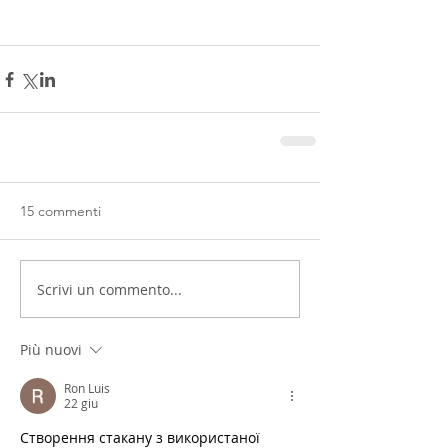
15 commenti
Scrivi un commento...
Più nuovi
Ron Luis
22 giu
Створення стакану з використаної 