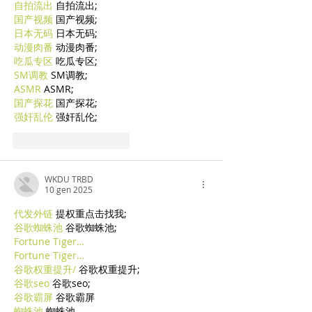
自拍流出
 自拍流出;
国产视频
 国产视频;
日本无码
 日本无码;
动漫肉番
 动漫肉番;
吃瓜专区
 吃瓜专区;
SM调教
 SM调教;
ASMR
 ASMR;
国产探花
 国产探花;
强奸乱伦
 强奸乱伦;
Mi piace
Rispondi
WKDU TRBD
10 gen 2025
代发外链
 提权重点击找我;
谷歌蜘蛛池
 谷歌蜘蛛池;
Fortune Tiger…
Fortune Tiger…
谷歌权重提升/
 谷歌权重提升;
谷歌seo
 谷歌seo;
谷歌霸屏
 谷歌霸屏
蜘蛛池
 蜘蛛池