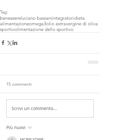
Tag:
benessere
luciano bassani
integratori
dieta
alimentazione
omega3
olio extravergine di oliva
sportivo
limentazione dello sportivo
15 commenti
Scrivi un commento...
Più nuovi
MCRW YDWB