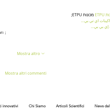
כונות
 מכונות ETPU;
；ينات اي تي بي
ت إي بي بي
arı；
Mostra altro
Mostra altri commenti
i innovativi
Chi Siamo
Articoli Scientifici
News dal