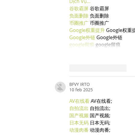
Dịch Vụ…
谷歌霸屏
 谷歌霸屏
负面删除
 负面删除
币圈推广
 币圈推广
Google权重提升
 Google权重
Google外链
 Google外链
google留痕
 google留痕
Mi piace
Rispondi
BFVY IRTO
10 feb 2025
AV在线看
 AV在线看;
自拍流出
 自拍流出;
国产视频
 国产视频;
日本无码
 日本无码;
动漫肉番
 动漫肉番;