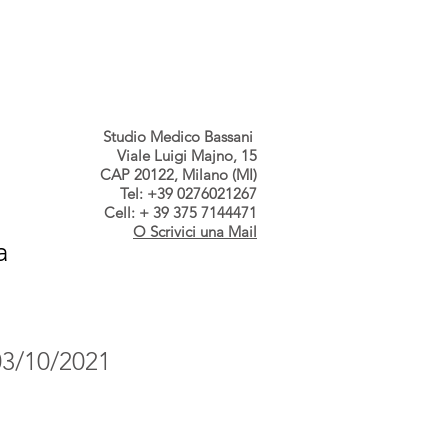
s dallo Studio
Contatti
Studio Medico Bassani
Viale Luigi Majno, 15
CAP 20122, Milano (MI)
Tel: +39 0276021267
Cell: + 39 375 7144471
O Scrivici una Mail
a
 03/10/2021