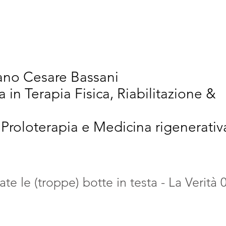
vativi
Chi Siamo
Articoli Scientifici
New
iano Cesare Bassani
a in Terapia Fisica, Riabilitazione &
 Proloterapia e Medicina rigenerativ
te le (troppe) botte in testa - La Verità