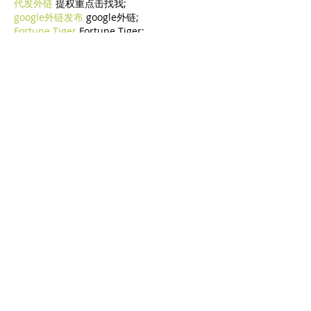
代发外链
 提权重点击找我;
google外链发布
 google外链;
Fortune Tiger
 Fortune Tiger;
Fortune Tiger Slots
 Fortune…
谷歌蜘蛛池/
 谷歌蜘蛛池;
币圈推广
 币圈推广;
máquinas EPP
 máquinas EPP;
máquinas EPS
 máquinas EPS;
машинами EPP
 машинами EPP.
Машина EPS
 Машина EPS
ЭТПУ Машины
 ЭТПУ Машины
EPP-Maschinen
 EPP-Maschinen
EPS-Maschinen
 EPS-Maschinen
ETPU-Maschinen
 ETPU-Maschinen
เครื่องจักร EPS
 เครื่องจักร EPS;
Machines EPS
 Machines EPS
آلات EPS
 آلات EPS
Машини EPS
 Машини EPS
ETPU maşınları
 ETPU maşınları
Mostra altro
Mi piace
Rispondi