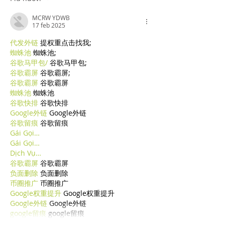
MCRW YDWB
17 feb 2025
代发外链
 提权重点击找我;
蜘蛛池
 蜘蛛池;
谷歌马甲包/
 谷歌马甲包;
谷歌霸屏
 谷歌霸屏;
谷歌霸屏
 谷歌霸屏
蜘蛛池
 蜘蛛池
谷歌快排
 谷歌快排
Google外链
 Google外链
谷歌留痕
 谷歌留痕
Gái Gọi…
Gái Gọi…
Dịch Vụ…
谷歌霸屏
 谷歌霸屏
负面删除
 负面删除
币圈推广
 币圈推广
Google权重提升
 Google权重提升
Google外链
 Google外链
google留痕
 google留痕