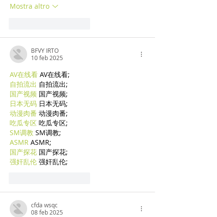
Mostra altro
Mi piace
Rispondi
BFVY IRTO
10 feb 2025
AV在线看
 AV在线看;
自拍流出
 自拍流出;
国产视频
 国产视频;
日本无码
 日本无码;
动漫肉番
 动漫肉番;
吃瓜专区
 吃瓜专区;
SM调教
 SM调教;
ASMR
 ASMR;
国产探花
 国产探花;
强奸乱伦
 强奸乱伦;
Mi piace
Rispondi
cfda wsqc
08 feb 2025