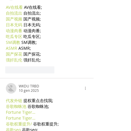
AV在线看
 AV在线看;
自拍流出
 自拍流出;
国产视频
 国产视频;
日本无码
 日本无码;
动漫肉番
 动漫肉番;
吃瓜专区
 吃瓜专区;
SM调教
 SM调教;
ASMR
 ASMR;
国产探花
 国产探花;
强奸乱伦
 强奸乱伦;
Mi piace
Rispondi
WKDU TRBD
10 gen 2025
代发外链
 提权重点击找我;
谷歌蜘蛛池
 谷歌蜘蛛池;
Fortune Tiger…
Fortune Tiger…
谷歌权重提升/
 谷歌权重提升;
谷歌seo
 谷歌seo;