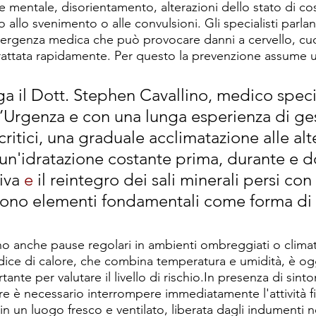
 mentale, disorientamento, alterazioni dello stato di cos
o allo svenimento o alle convulsioni. Gli specialisti parla
ergenza medica che può provocare danni a cervello, cuore
 trattata rapidamente. Per questo la prevenzione assume 
a il Dott. Stephen Cavallino, medico speci
’Urgenza e con una lunga esperienza di ges
 critici, una graduale acclimatazione alle alt
un'idratazione costante prima, durante e 
iva 
e
 il reintegro dei sali minerali persi con 
sono elementi fondamentali come forma di 
 anche pause regolari in ambienti ombreggiati o climatiz
dice di calore, che combina temperatura e umidità, è og
nte per valutare il livello di 
rischio.In
 presenza di sinto
e è necessario interrompere immediatamente l'attività fi
 in un luogo fresco e ventilato, liberata dagli indumenti 