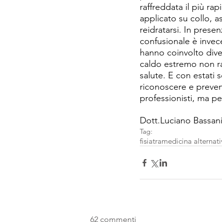
raffreddata il più r
applicato su collo, a
reidratarsi. In prese
confusionale è invec
hanno coinvolto diver
caldo estremo non ra
salute. E con estati
riconoscere e preveni
professionisti, ma per
Dott.Luciano Bassan
Tag:
fisiatra
medicina alternati
62 commenti