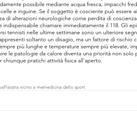
apidamente possibile mediante acqua fresca, impacchi fred
scelle e inguine. Se il soggetto è cosciente può essere ai
nza di alterazioni neurologiche come perdita di coscienza
e indispensabile chiamare immediatamente il 118. Gli ep
si tennisti nelle ultime settimane sono un ulteriore segn
ppresenti soltanto un disagio, ma un fattore di rischio c
 sempre più lunghe e temperature sempre più elevate, im
re le patologie da calore diventa una priorità non solo pe
 chiunque pratichi attività fisica all'aperto.
i
va
Fisiatra vicino a me
medicina dello sport