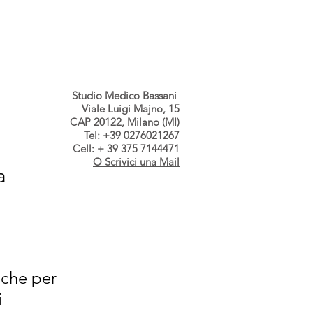
s dallo Studio
Contatti
Studio Medico Bassani
Viale Luigi Majno, 15
CAP 20122, Milano (MI)
Tel: +39 0276021267
Cell: + 39 375 7144471
O Scrivici una Mail
a
nche per 
i 