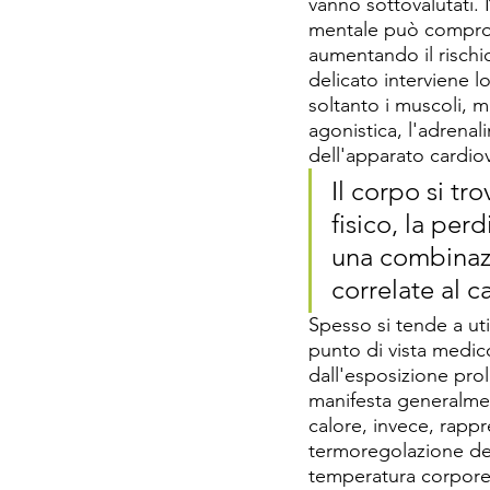
vanno sottovalutati.
mentale può comprom
aumentando il rischio
delicato interviene lo
soltanto i muscoli, 
agonistica, l'adrena
dell'apparato cardiov
Il corpo si t
fisico, la per
una combinazi
correlate al c
Spesso si tende a uti
punto di vista medico
dall'esposizione prolu
manifesta generalment
calore, invece, rappr
termoregolazione del
temperatura corporea 