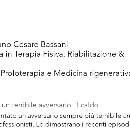
vativi
Chi Siamo
Articoli Scientifici
New
iano Cesare Bassani
a in Terapia Fisica, Riabilitazione &
 Proloterapia e Medicina rigenerativ
 un terribile avversario: il caldo
ventato un avversario sempre più temibile a
rofessionisti. Lo dimostrano i recenti episod