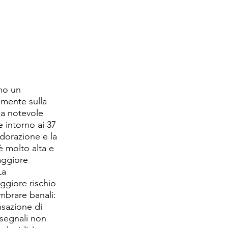
ono un 
mente sulla 
na notevole 
 intorno ai 37 
udorazione e la 
 molto alta e 
aggiore 
La 
giore rischio 
mbrare banali: 
nsazione di 
 segnali non 