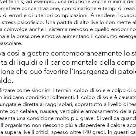
 Nel tennis, ad esempio, una riduzione anche minima della
ettere concentrazione, coordinazione e tempi di reazi
 di errori e di ulteriori complicazioni. A rendere il quad
 stress psicofisico. Una partita di alto livello non mette a
ma coinvolge anche il sistema nervoso e quello endocrino
lina e la pressione emotiva aumentano il consumo energeti
ascolare. 
rova così a gestire contemporaneamente lo s
dita di liquidi e il carico mentale della comp
one che può favorire l'insorgenza di patol
aldo. 
lizzare come sinonimi i termini colpo di sole e colpo di c
 indicano condizioni differenti. Il colpo di sole è causat
ngata e diretta ai raggi solari, soprattutto a livello di tes
e con cefalea, nausea, vertigini e arrossamento della pel
esenta una condizione molto più grave. Si verifica quando
l'organismo non riescono più a disperdere il calore acc
supera livelli critici, spesso oltre i 40 gradi. In questi 