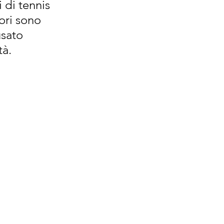
 di tennis 
ori sono 
sato 
à. 