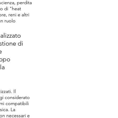
cienza, perdita 
no di "heat 
, reni e altri 
un ruolo 
alizzato 
tione di 
e 
dopo 
la 
zati. Il 
gi considerato 
mi compatibili 
sica. La 
non necessari e 