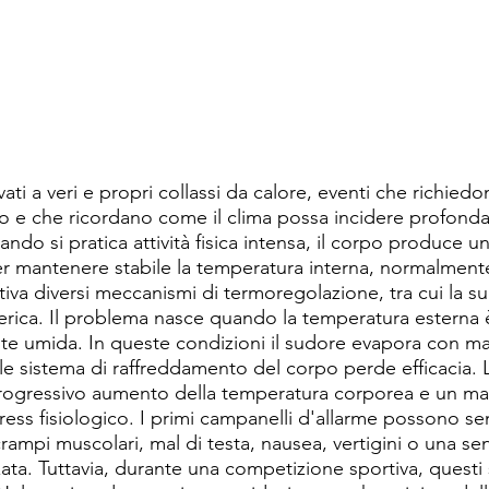
rivati a veri e propri collassi da calore, eventi che richied
o e che ricordano come il clima possa incidere profonda
uando si pratica attività fisica intensa, il corpo produce u
Per mantenere stabile la temperatura interna, normalmente
tiva diversi meccanismi di termoregolazione, tra cui la s
ferica. Il problema nasce quando la temperatura esterna è
ente umida. In queste condizioni il sudore evapora con m
ipale sistema di raffreddamento del corpo perde efficacia. 
ogressivo aumento della temperatura corporea e un mag
tress fisiologico. I primi campanelli d'allarme possono se
crampi muscolari, mal di testa, nausea, vertigini o una se
ata. Tuttavia, durante una competizione sportiva, questi