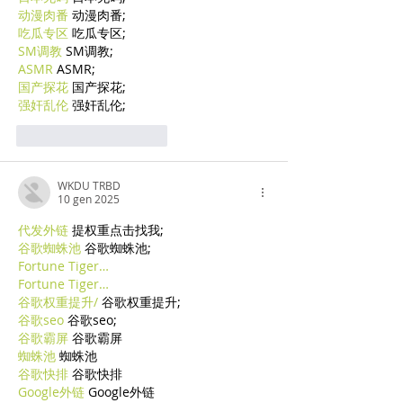
动漫肉番
 动漫肉番;
吃瓜专区
 吃瓜专区;
SM调教
 SM调教;
ASMR
 ASMR;
国产探花
 国产探花;
强奸乱伦
 强奸乱伦;
Mi piace
Rispondi
WKDU TRBD
10 gen 2025
代发外链
 提权重点击找我;
谷歌蜘蛛池
 谷歌蜘蛛池;
Fortune Tiger…
Fortune Tiger…
谷歌权重提升/
 谷歌权重提升;
谷歌seo
 谷歌seo;
谷歌霸屏
 谷歌霸屏
蜘蛛池
 蜘蛛池
谷歌快排
 谷歌快排
Google外链
 Google外链