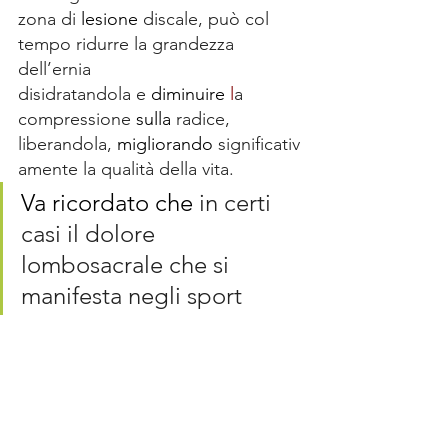
zona di 
lesione 
discale, può col 
tempo ridurre la grandezza 
dell’ernia 
disidratandola e 
diminuire 
l
a 
compressione 
sulla
radice, 
liberandola, 
migliorando
 significativ
amente la qualità della vita. 
Va ricordato che
in certi 
casi il dolore 
lombosacrale che si 
manifesta negli sport 
torsioni  non è di origine 
discale ma legamentaria e 
in questa evenienza la 
terapia di elezione è 
la 