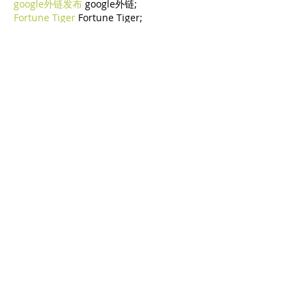
google外链发布
 google外链;
Fortune Tiger
 Fortune Tiger;
Fortune Tiger Slots
 Fortune…
谷歌蜘蛛池/
 谷歌蜘蛛池;
币圈推广
 币圈推广;
máquinas EPP
 máquinas EPP;
máquinas EPS
 máquinas EPS;
машинами EPP
 машинами EPP.
Машина EPS
 Машина EPS
ЭТПУ Машины
 ЭТПУ Машины
EPP-Maschinen
 EPP-Maschinen
EPS-Maschinen
 EPS-Maschinen
ETPU-Maschinen
 ETPU-Maschinen
เครื่องจักร EPS
 เครื่องจักร EPS;
Machines EPS
 Machines EPS
آلات EPS
 آلات EPS
Машини EPS
 Машини EPS
ETPU maşınları
 ETPU maşınları
Mostra altro
Mi piace
Rispondi