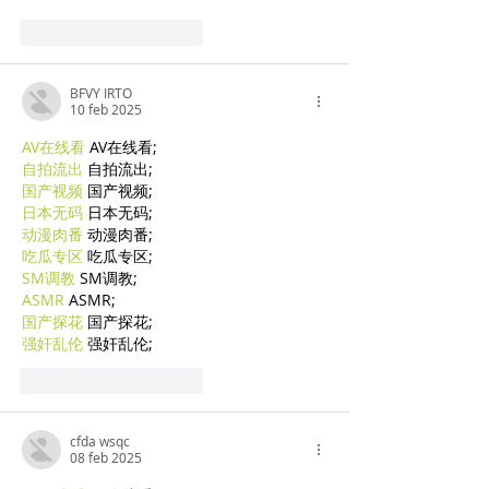
Mi piace
Rispondi
BFVY IRTO
10 feb 2025
AV在线看
 AV在线看;
自拍流出
 自拍流出;
国产视频
 国产视频;
日本无码
 日本无码;
动漫肉番
 动漫肉番;
吃瓜专区
 吃瓜专区;
SM调教
 SM调教;
ASMR
 ASMR;
国产探花
 国产探花;
强奸乱伦
 强奸乱伦;
Mi piace
Rispondi
cfda wsqc
08 feb 2025