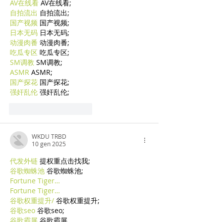
AV在线看
 AV在线看;
自拍流出
 自拍流出;
国产视频
 国产视频;
日本无码
 日本无码;
动漫肉番
 动漫肉番;
吃瓜专区
 吃瓜专区;
SM调教
 SM调教;
ASMR
 ASMR;
国产探花
 国产探花;
强奸乱伦
 强奸乱伦;
Mi piace
Rispondi
WKDU TRBD
10 gen 2025
代发外链
 提权重点击找我;
谷歌蜘蛛池
 谷歌蜘蛛池;
Fortune Tiger…
Fortune Tiger…
谷歌权重提升/
 谷歌权重提升;
谷歌seo
 谷歌seo;
谷歌霸屏
 谷歌霸屏