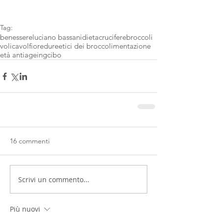
Tag:
benessere
luciano bassani
dieta
crucifere
broccoli
voli
cavolfiore
dure
etici dei broccoli
mentazione
età antiageing
cibo
16 commenti
Scrivi un commento...
Più nuovi