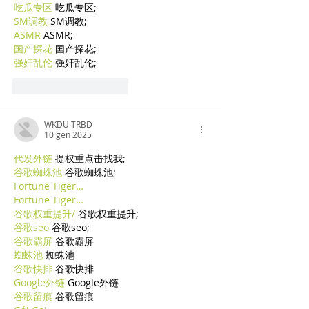
吃瓜专区
 吃瓜专区;
SM调教
 SM调教;
ASMR
 ASMR;
国产探花
 国产探花;
强奸乱伦
 强奸乱伦;
Mi piace
Rispondi
WKDU TRBD
10 gen 2025
代发外链
 提权重点击找我;
谷歌蜘蛛池
 谷歌蜘蛛池;
Fortune Tiger…
Fortune Tiger…
谷歌权重提升/
 谷歌权重提升;
谷歌seo
 谷歌seo;
谷歌霸屏
 谷歌霸屏
蜘蛛池
 蜘蛛池
谷歌快排
 谷歌快排
Google外链
 Google外链
谷歌留痕
 谷歌留痕