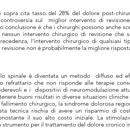
i sopra cita tasso del 28% del dolore post-chirur
e controversia sul miglior intervento di revisio
oro conclusione è che i chirurghi possono anche sc
 nessun intervento chirurgico di revisione che si
recedenza, l'intervento chirurgico di qualsiasi t
 di revisione non è probabilmente la migliore rispost
lo spinale è diventata un metodo diffuso ed eff
o refrattario che non risponde alle terapie conse
siderevoli e i dispositivi di neuromodulazione a
ottenere buoni risultati in diverse situazioni clinic
fallimento chirurgico, la sindrome dolorosa regio
ta tecnica rischia di avere un risparmio di costi
onostante il suo alto costo iniziale. La stimolaz
o strumento per il trattamento del dolore cronico i