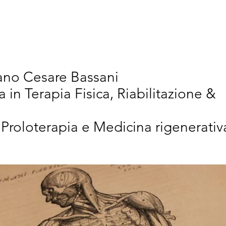
vativi
Chi Siamo
Articoli Scientifici
New
iano Cesare Bassani
a in Terapia Fisica, Riabilitazione &
 Proloterapia e Medicina rigenerativ