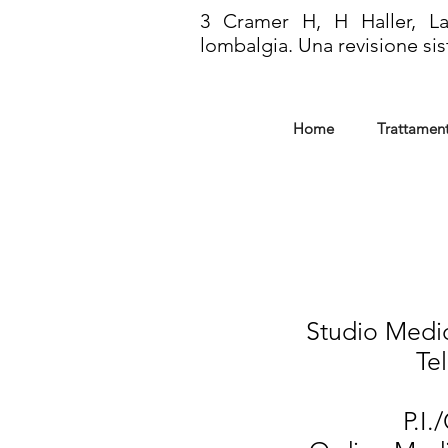
3 Cramer H, H Haller, La
lombalgia. Una revisione s
Home
Trattament
Studio Medic
Te
P.I.