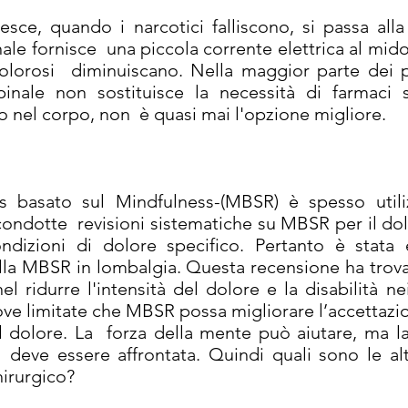
sce, quando i narcotici falliscono, si passa alla
ale fornisce una piccola corrente elettrica al mido
olorosi diminuiscano. Nella maggior parte dei p
inale non sostituisce la necessità di farmaci s
to nel corpo, non è quasi mai l'opzione migliore.
ss basato sul Mindfulness-(MBSR) è spesso utili
ondotte revisioni sistematiche su MBSR per il dol
dizioni di dolore specifico. Pertanto è stata e
della MBSR in lombalgia. Questa recensione ha tro
el ridurre l'intensità del dolore e la disabilità n
rove limitate che MBSR possa migliorare l’accettaz
 il dolore. La forza della mente può aiutare, ma l
deve essere affrontata. Quindi quali sono le alt
hirurgico?