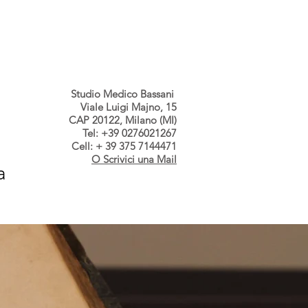
s dallo Studio
Contatti
Studio Medico Bassani
Viale Luigi Majno, 15
CAP 20122, Milano (MI)
Tel: +39 0276021267
Cell: + 39 375 7144471
O Scrivici una Mail
a