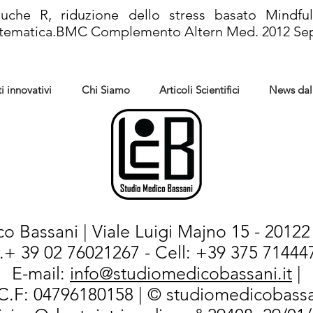
uche R, riduzione dello stress basato Mindf
istematica.BMC Complemento Altern Med. 2012 Sep 2
i innovativi
Chi Siamo
Articoli Scientifici
News dal
o Bassani | Viale Luigi Majno 15 - 20122 
l.+ 39 02 76021267 - Cell: +39 375 714447
E-mail:
info@studiomedicobassani.it
|
/C.F: 04796180158 | © studiomedicobassa