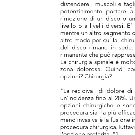
distendere i muscoli e tagl
potenzialmente portare a l
rimozione di un disco o una
livello o a livelli diversi
mentre un altro segmento de
altro modo per cui la chir
del disco rimane in sede. 
rimanente che può rappresen
La chirurgia spinale è mol
zona dolorosa. Quindi co
opzioni? Chirurgia?
"La recidiva di dolore d
un'incidenza fino al 28%. U
opzioni chirurgiche e sono
procedura sia la più efficac
meno invasiva è la fusione i
procedura chirurgica.Tuttav
l'opzione preferita. "1