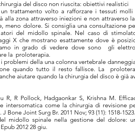
hirurgia del disco non riuscita: obiettivi realistici
n trattamento volto a rafforzare i tessuti molli 
à alla zona attraverso iniezioni e non attraverso la
 meno dolore. Si consiglia una consultazione pe
tori del midollo spinale. Nel caso di stimolato
 raggi X che mostrano esattamente dove è posizi
iamo in grado di vedere dove sono gli elettrod
re la proloterapia.
i problemi della una colonna vertebrale danneggia
one quando tutto il resto fallisce. La proloterap
anche aiutare quando la chirurgia del disco è già av
nu R, R Pollock, Hadgaonkar S, Krishna M. Effica
e intersomatica come la chirurgia di revisione pe
 J Bone Joint Surg Br. 2011 Nov; 93 (11): 1518-1523
el midollo spinale nella gestione del dolore: u
0. Epub 2012 28 giu.