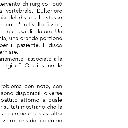
intervento chirurgico può
vertebrale. L’ulteriore
ia del disco allo stesso
e con "un livello fisso",
ato e causa di dolore. Un
mia, una grande porzione
r il paziente. Il disco
erniare.
ariamente associato alla
rurgico? Quali sono le
problema ben noto, con
 sono disponibili diverse
ibattito attorno a quale
risultati mostrano che la
cace come qualsiasi altra
 essere considerato come