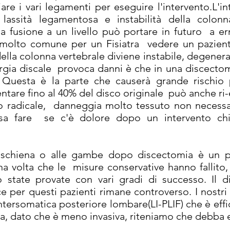
iare i vari legamenti per eseguire l'intervento.L'
assità legamentosa e instabilità della colonna 
 fusione a un livello può portare in futuro a ern
. E’ molto comune per un Fisiatra vedere un pazient
lla colonna vertebrale diviene instabile, degener
urgia discale provoca danni è che in una discecto
Questa è la parte che causerà grande rischio pe
tare fino al 40% del disco originale può anche ri-
to radicale, danneggia molto tessuto non necess
sa fare se ​​c'è dolore dopo un intervento chi
i schiena o alle gambe dopo discectomia è un 
na volta che le misure conservative hanno fallito,
 state provate con vari gradi di successo. Il d
e per questi pazienti rimane controverso. I nostri 
ntersomatica posteriore lombare(LI-PLIF) che è effi
ia, dato che è meno invasiva, riteniamo che debba