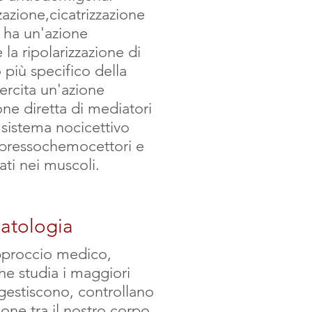
zazione,cicatrizzazione
e ha un'azione
la ripolarizzazione di
più specifico della
ercita un'azione
one diretta di mediatori
 sistema nocicettivo
 pressochemocettori e
ati nei muscoli.
atologia
pproccio medico,
he studia i maggiori
 gestiscono, controllano
one tra il nostro corpo