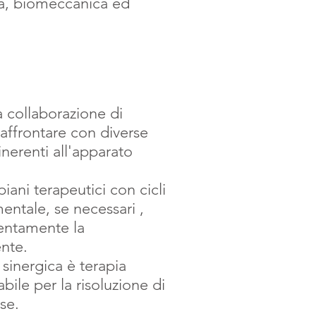
a, biomeccanica ed
lla collaborazione di
r affrontare con diverse
nerenti all'apparato
 piani terapeutici con cicli
mentale, se necessari ,
tentamente la
nte.
sinergica è terapia
bile per la risoluzione di
ose.