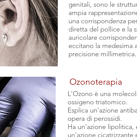
genitali, sono le strut
ampia rappresentazione 
una corrispondenza perf
diretta del pollice e la
auricolare corrisponden
eccitano la medesima a
precisione millimetrica.
Ozonoterapia
L'Ozono è una molecola
ossigeno triatomico.
Esplica un'azione antiba
opera di perossidi.
Ha un'azione lipolitica
un'azione cicatrizzante