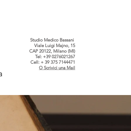
s dallo Studio
Contatti
Studio Medico Bassani
Viale Luigi Majno, 15
CAP 20122, Milano (MI)
Tel: +39 0276021267
Cell: + 39 375 7144471
O Scrivici una Mail
a