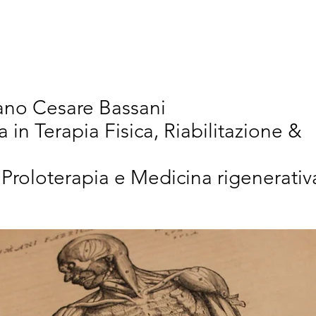
vativi
Chi Siamo
Articoli Scientifici
New
iano Cesare Bassani
a in Terapia Fisica, Riabilitazione &
 Proloterapia e Medicina rigenerativ