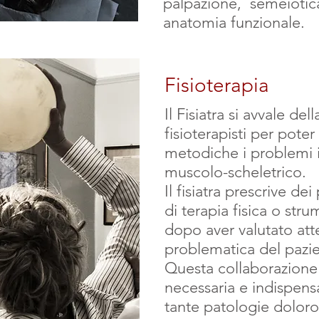
palpazione, semeiotic
anatomia funzionale.
Fisioterapia
Il Fisiatra si avvale de
fisioterapisti per pote
metodiche i problemi i
muscolo-scheletrico.
Il fisiatra prescrive dei
di terapia fisica o stru
dopo aver valutato at
problematica del pazie
Questa collaborazione 
necessaria e indispensa
tante patologie dolor