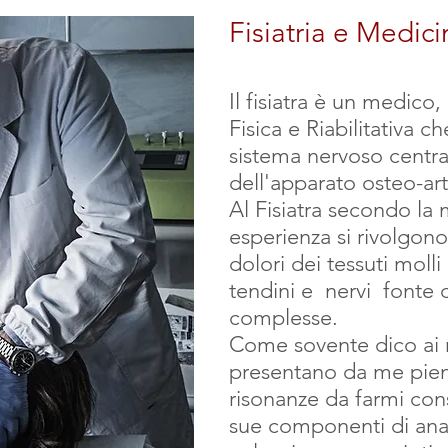
Fisiatria e Medic
Il fisiatra è un medico
Fisica e Riabilitativa ch
sistema nervoso centra
dell'apparato osteo-ar
Al Fisiatra secondo la
esperienza si rivolgon
dolori dei tessuti moll
tendini e nervi fonte 
complesse.
Come sovente dico ai m
presentano da me pieni
risonanze da farmi cons
sue componenti di ana